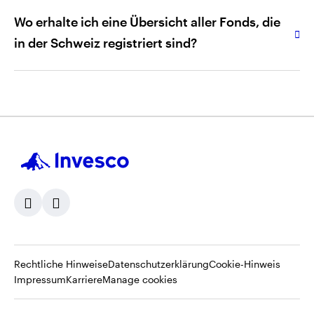
Wo erhalte ich eine Übersicht aller Fonds, die
Kundenservice
in der Schweiz registriert sind?
Kundenservice
FINMA
Fundinfo
Kundenservice
Opens
Opens
Opens
Rechtliche Hinweise
Datenschutzerklärung
Cookie-Hinweis
Opens
Opens
in
in
in
Impressum
Karriere
Manage cookies
in
in
a
a
a
a
a
new
new
new