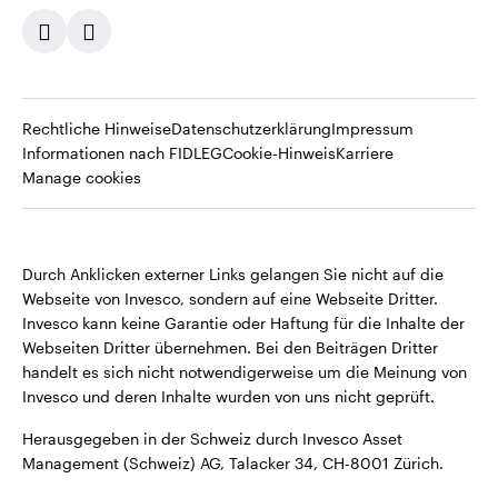
Opens
Opens
Opens
Rechtliche Hinweise
Datenschutzerklärung
Impressum
in
Opens
in
Opens
Opens
in
Informationen nach FIDLEG
Cookie-Hinweis
Karriere
a
in
a
in
in
a
Manage cookies
new
a
new
a
a
new
tab
new
tab
new
new
tab
tab
tab
tab
Durch Anklicken externer Links gelangen Sie nicht auf die
Webseite von Invesco, sondern auf eine Webseite Dritter.
Invesco kann keine Garantie oder Haftung für die Inhalte der
Webseiten Dritter übernehmen. Bei den Beiträgen Dritter
handelt es sich nicht notwendigerweise um die Meinung von
Invesco und deren Inhalte wurden von uns nicht geprüft.
Herausgegeben in der Schweiz durch Invesco Asset
Management (Schweiz) AG, Talacker 34, CH-8001 Zürich.