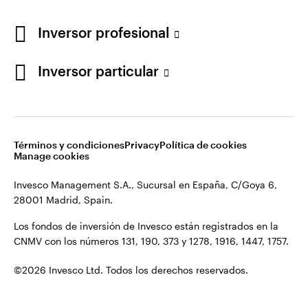
Los fondos de inversión de Invesco están registrados en la
España
CNMV con los números 131, 190, 373 y 1278, 1916, 1447, 1757.
Inversor profesional
Contacto
©2026 Invesco Ltd. Todos los derechos reservados.
Inversor particular
Términos y condiciones
Privacy
Política de cookies
Manage cookies
Invesco Management S.A., Sucursal en España, C/Goya 6,
28001 Madrid, Spain.
Los fondos de inversión de Invesco están registrados en la
CNMV con los números 131, 190, 373 y 1278, 1916, 1447, 1757.
©2026 Invesco Ltd. Todos los derechos reservados.