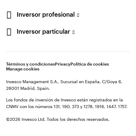
Los fondos de inversión de Invesco están registrados en la
España
CNMV con los números 131, 190, 373 y 1278, 1916, 1447, 1757.
Inversor profesional
Contacto
©2026 Invesco Ltd. Todos los derechos reservados.
Inversor particular
Términos y condiciones
Privacy
Política de cookies
Manage cookies
Invesco Management S.A., Sucursal en España, C/Goya 6,
28001 Madrid, Spain.
Los fondos de inversión de Invesco están registrados en la
CNMV con los números 131, 190, 373 y 1278, 1916, 1447, 1757.
©2026 Invesco Ltd. Todos los derechos reservados.