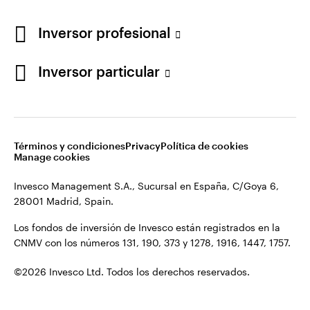
Los fondos de inversión de Invesco están registrados en la
España
CNMV con los números 131, 190, 373 y 1278, 1916, 1447, 1757.
Inversor profesional
Contacto
©2026 Invesco Ltd. Todos los derechos reservados.
Inversor particular
Términos y condiciones
Privacy
Política de cookies
Manage cookies
Invesco Management S.A., Sucursal en España, C/Goya 6,
28001 Madrid, Spain.
Los fondos de inversión de Invesco están registrados en la
CNMV con los números 131, 190, 373 y 1278, 1916, 1447, 1757.
©2026 Invesco Ltd. Todos los derechos reservados.