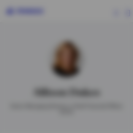
Productos
Análisis
Recursos
Allison Dukes
Sobre Invesco
Senior Managing Director y Chief Financial Officer
(CFO)