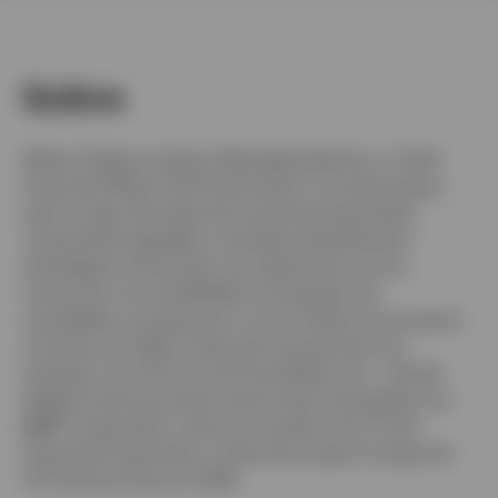
España
Contacto
Sobre
Allison Dukes es Senior Managing Director y Chief
Financial Officer (CFO) de Invesco. En este puesto,
está a cargo de todas las funciones financieras
corporativas globales, incluida la planificación
estratégica y financiera, las relaciones con los
inversores, la contabilidad, el impuesto de
sociedades y la tesorería. La Sra. Dukes se incorporó
a Invesco en 2020. Antes de incorporarse a la
empresa, fue CFO en SunTrust Banks, Inc., donde
dirigió la estructuración de la fusión de iguales con
BB&T Corporation, ahora conocida como Truist
Financial Corporation. Antes de ocupar el cargo de
CFO de SunTrust en 2018,