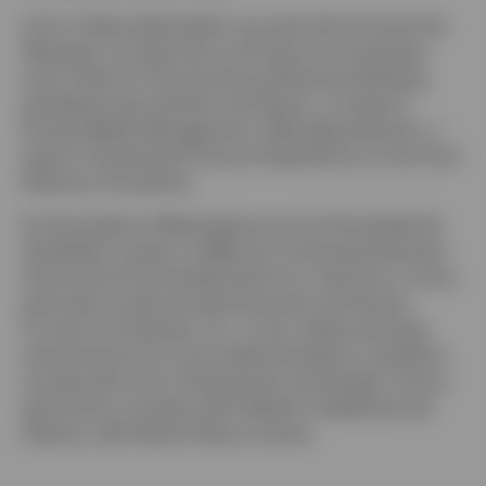
la Sra. Dukes desempeñó una serie de funciones de
liderazgo a lo largo de sus 20 años en la empresa,
como head of Commercial and Business Banking,
presidenta de la división de Atlanta, co-head of
Private Wealth Management y Managing Director, y
head of Syndicated Finance Originations en SunTrust
Robinson Humphrey.
Es licenciada en Matemáticas por la Universidad de
Vanderbilt y posee un MBA por la Goizueta Business
School de la Universidad de Emory. Asimismo, forma
parte del consejo de administración de Haverty
Furniture Companies, Inc. La Sra. Dukes participa
activamente en la comunidad de Atlanta, preside el
consejo del Junior Achievement de Georgia y forma
parte de los consejos del Children's Healthcare de
Atlanta y del Atlanta History Center.