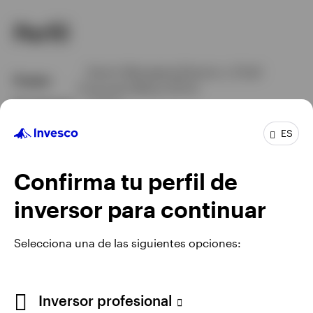
Perfil
Senior Managing Director y Chief
Puesto
Financial Officer (CFO)
En el grupo
3 años
Experiencia
23 años
ES
Ubicación
Atlanta
Equipo
Invesco
Confirma tu perfil de
inversor para continuar
Selecciona una de las siguientes opciones:
Inversor profesional