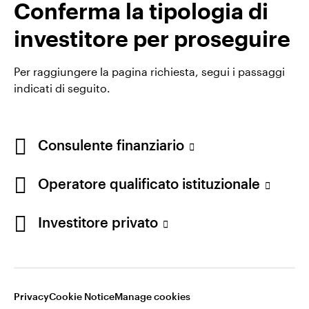
Conferma la tipologia di
Italia
investitore per proseguire
Contattaci
Per raggiungere la pagina richiesta, segui i passaggi
indicati di seguito.
Consulente finanziario
Operatore qualificato istituzionale
Opens
Termini e condizioni di utilizzo del sito
Opens
in
Opens
Informativa sulla privacy online
Avviso sui cookie
in
a
in
Lavora con noi
Manage cookies
Investitore privato
a
new
a
new
tab
new
tab
tab
Utilizzando un link esterno si accetta di uscire dal sito
Invesco. Di conseguenza qualunque opinione espressa non
Privacy
Cookie Notice
Manage cookies
appartiene ad Invesco.