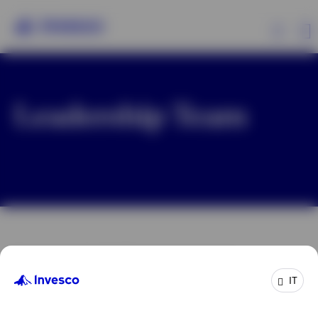
Prodotti
Leadership Team
Approfondimenti
Risorse
Informazioni su Invesco
Il nostro Leadership Team. Lorem ipsum…
IT