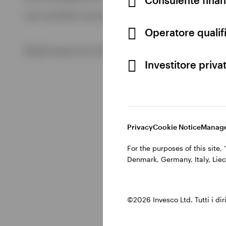
Visualizza tutto
Cod. Fisc/P.IVA e iscrizione al Registro Imprese di Milano 
Visualizza tutto
Operatore qualifi
©2026 Invesco Ltd. Tutti i diritti riservati.
Investitore priva
Privacy
Cookie Notice
Manage
For the purposes of this site
Denmark, Germany, Italy, Liec
©2026 Invesco Ltd. Tutti i dirit