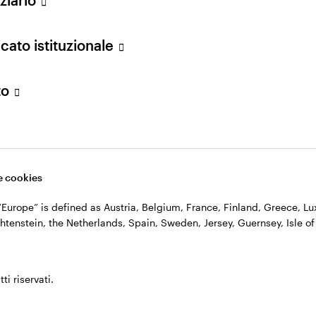
n. 11060390967 – REA n. 2576342.
cato istituzionale
to
 cookies
, “Europe” is defined as Austria, Belgium, France, Finland, Greece, 
htenstein, the Netherlands, Spain, Sweden, Jersey, Guernsey, Isle of
ti riservati.