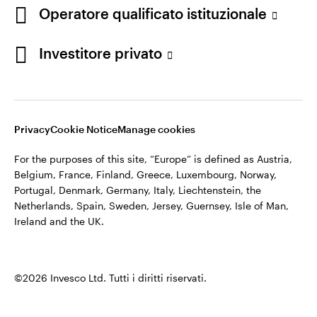
appartiene ad Invesco.
Operatore qualificato istituzionale
Italia
Invesco Management S.A., Succursale Italia, Via Bocchetto 6,
Contattaci
Investitore privato
20123 Milan, Italy.
Cod. Fisc/P.IVA e iscrizione al Registro Imprese di Milano n.
11060390967 – REA n. 2576342.
Privacy
Cookie Notice
Manage cookies
©2026 Invesco Ltd. Tutti i diritti riservati.
For the purposes of this site, “Europe” is defined as Austria,
Belgium, France, Finland, Greece, Luxembourg, Norway,
Portugal, Denmark, Germany, Italy, Liechtenstein, the
Netherlands, Spain, Sweden, Jersey, Guernsey, Isle of Man,
Ireland and the UK.
©2026 Invesco Ltd. Tutti i diritti riservati.