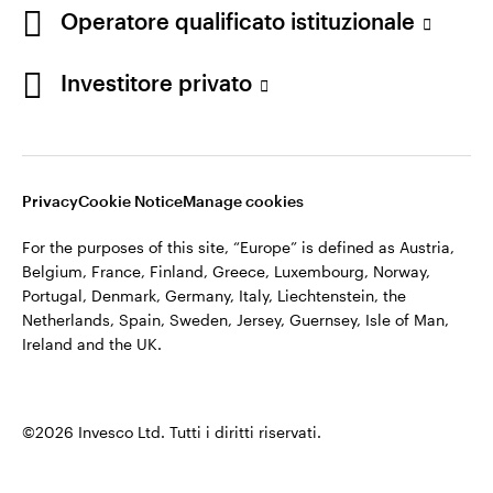
appartiene ad Invesco.
Operatore qualificato istituzionale
Italia
Invesco Management S.A., Succursale Italia, Via Bocchetto 6,
Contattaci
Investitore privato
20123 Milan, Italy.
Cod. Fisc/P.IVA e iscrizione al Registro Imprese di Milano n.
11060390967 – REA n. 2576342.
Privacy
Cookie Notice
Manage cookies
©2026 Invesco Ltd. Tutti i diritti riservati.
For the purposes of this site, “Europe” is defined as Austria,
Belgium, France, Finland, Greece, Luxembourg, Norway,
Portugal, Denmark, Germany, Italy, Liechtenstein, the
Netherlands, Spain, Sweden, Jersey, Guernsey, Isle of Man,
Ireland and the UK.
©2026 Invesco Ltd. Tutti i diritti riservati.