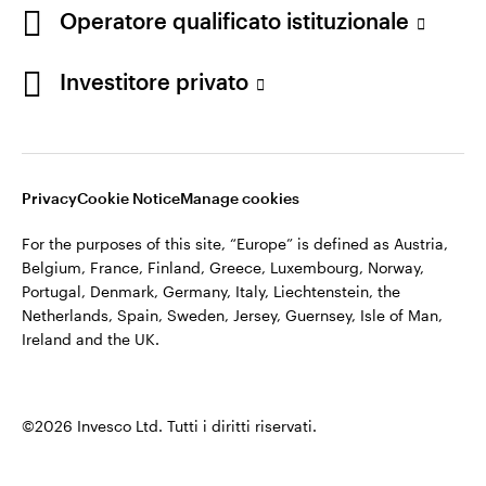
appartiene ad Invesco.
Operatore qualificato istituzionale
Italia
Invesco Management S.A., Succursale Italia, Via Bocchetto 6,
Contattaci
Investitore privato
20123 Milan, Italy.
Cod. Fisc/P.IVA e iscrizione al Registro Imprese di Milano n.
11060390967 – REA n. 2576342.
Privacy
Cookie Notice
Manage cookies
©2026 Invesco Ltd. Tutti i diritti riservati.
For the purposes of this site, “Europe” is defined as Austria,
Belgium, France, Finland, Greece, Luxembourg, Norway,
Portugal, Denmark, Germany, Italy, Liechtenstein, the
Netherlands, Spain, Sweden, Jersey, Guernsey, Isle of Man,
Ireland and the UK.
©2026 Invesco Ltd. Tutti i diritti riservati.