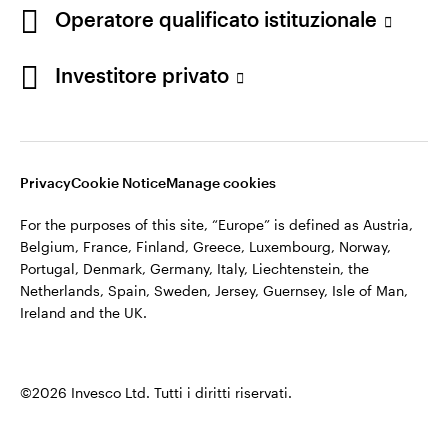
appartiene ad Invesco.
Operatore qualificato istituzionale
Italia
Invesco Management S.A., Succursale Italia, Via Bocchetto 6,
Contattaci
Investitore privato
20123 Milan, Italy.
Cod. Fisc/P.IVA e iscrizione al Registro Imprese di Milano n.
11060390967 – REA n. 2576342.
Privacy
Cookie Notice
Manage cookies
©2026 Invesco Ltd. Tutti i diritti riservati.
For the purposes of this site, “Europe” is defined as Austria,
Belgium, France, Finland, Greece, Luxembourg, Norway,
Portugal, Denmark, Germany, Italy, Liechtenstein, the
Netherlands, Spain, Sweden, Jersey, Guernsey, Isle of Man,
Ireland and the UK.
©2026 Invesco Ltd. Tutti i diritti riservati.