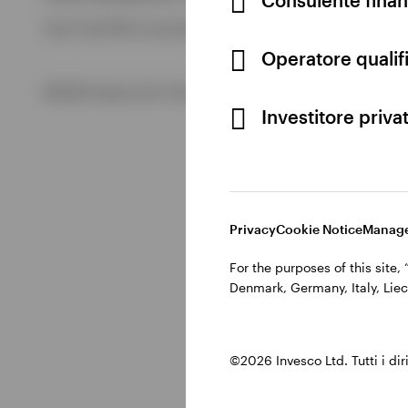
Visualizza tutto
Cod. Fisc/P.IVA e iscrizione al Registro Imprese di Milano 
Visualizza tutto
Operatore qualifi
©2026 Invesco Ltd. Tutti i diritti riservati.
Investitore priva
Privacy
Cookie Notice
Manage
For the purposes of this site
Denmark, Germany, Italy, Liec
©2026 Invesco Ltd. Tutti i dirit