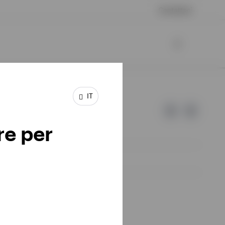
Contattaci
IT
re per
d Invesco.