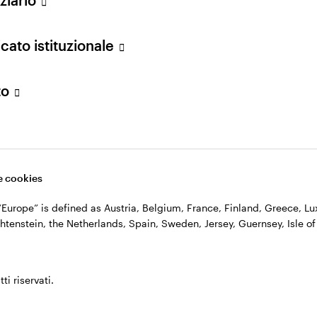
n. 11060390967 – REA n. 2576342.
cato istituzionale
to
 cookies
, “Europe” is defined as Austria, Belgium, France, Finland, Greece, 
htenstein, the Netherlands, Spain, Sweden, Jersey, Guernsey, Isle of
ti riservati.