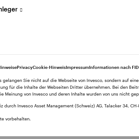
ent (Schweiz) AG, Talacker 34, CH-8001 Zürich.
Anleger
d den Datenschutzbestimmungen der Website finden Sie in den All
ohnsitz in der Schweiz bestimmt.
Hinweise
Privacy
Cookie-Hinweis
Impressum
Informationen nach FI
s gelangen Sie nicht auf die Webseite von Invesco, sondern auf eine
ung für die Inhalte der Webseiten Dritter übernehmen. Bei den Beitr
e Meinung von Invesco und deren Inhalte wurden von uns nicht gepr
z durch Invesco Asset Management (Schweiz) AG, Talacker 34, CH-
te vorbehalten.