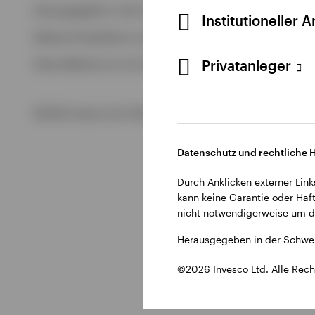
Alle anzeigen
Herausgegeben in der Schweiz durch Invesco Asset Managem
Institutioneller 
Alle anzeigen
Weitere Einzelheiten zu den ausstellenden Unternehmen un
Privatanleger
Diese Website ist nur für die Nutzung durch Personen mit W
©2026 Invesco Ltd. Alle Rechte vorbehalten.
Datenschutz und rechtliche 
Durch Anklicken externer Link
kann keine Garantie oder Haft
nicht notwendigerweise um di
Herausgegeben in der Schwei
©2026 Invesco Ltd. Alle Rech