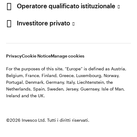
appartiene ad Invesco.
Operatore qualificato istituzionale
Italia
Invesco Management S.A., Succursale Italia, Via Bocchetto 6,
Contattaci
Investitore privato
20123 Milan, Italy.
Cod. Fisc/P.IVA e iscrizione al Registro Imprese di Milano n.
11060390967 – REA n. 2576342.
Privacy
Cookie Notice
Manage cookies
©2026 Invesco Ltd. Tutti i diritti riservati.
For the purposes of this site, “Europe” is defined as Austria,
Belgium, France, Finland, Greece, Luxembourg, Norway,
Portugal, Denmark, Germany, Italy, Liechtenstein, the
Netherlands, Spain, Sweden, Jersey, Guernsey, Isle of Man,
Ireland and the UK.
©2026 Invesco Ltd. Tutti i diritti riservati.