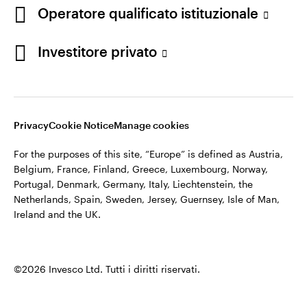
appartiene ad Invesco.
Operatore qualificato istituzionale
Italia
Invesco Management S.A., Succursale Italia, Via Bocchetto 6,
Contattaci
Investitore privato
20123 Milan, Italy.
Cod. Fisc/P.IVA e iscrizione al Registro Imprese di Milano n.
11060390967 – REA n. 2576342.
Privacy
Cookie Notice
Manage cookies
©2026 Invesco Ltd. Tutti i diritti riservati.
For the purposes of this site, “Europe” is defined as Austria,
Belgium, France, Finland, Greece, Luxembourg, Norway,
Portugal, Denmark, Germany, Italy, Liechtenstein, the
Netherlands, Spain, Sweden, Jersey, Guernsey, Isle of Man,
Ireland and the UK.
©2026 Invesco Ltd. Tutti i diritti riservati.