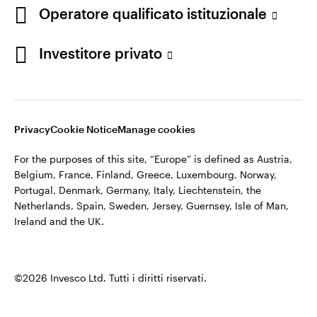
appartiene ad Invesco.
Operatore qualificato istituzionale
Italia
Invesco Management S.A., Succursale Italia, Via Bocchetto 6,
Contattaci
Investitore privato
20123 Milan, Italy.
Cod. Fisc/P.IVA e iscrizione al Registro Imprese di Milano n.
11060390967 – REA n. 2576342.
Privacy
Cookie Notice
Manage cookies
©2026 Invesco Ltd. Tutti i diritti riservati.
For the purposes of this site, “Europe” is defined as Austria,
Belgium, France, Finland, Greece, Luxembourg, Norway,
Portugal, Denmark, Germany, Italy, Liechtenstein, the
Netherlands, Spain, Sweden, Jersey, Guernsey, Isle of Man,
Ireland and the UK.
©2026 Invesco Ltd. Tutti i diritti riservati.