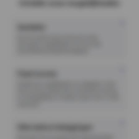
Ontdek onze mogelijkheden
Aandelen
Reis de wereld rond en benut de meest
spannende mogelijkheden met onze vele
verschillende aandelenstrategieën.
Fixed income
Ontdek alle mogelijkheden van obligaties. Onze
fixed income-professionals combineren ervaring
en vindingrijkheid, en werken samen met u in alle
marktcycli.
Alternatieve beleggingen
Kijk verder dan de traditionele kapitaalmarkten.