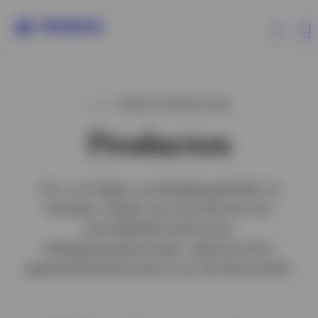
Producten
INVESCO PRODUCTEN
Producten
Beleggersinformatie
Over Invesco
Om u te helpen uw beleggingsdoelen te
bereiken, bieden wij onze klanten een
aantrekkelijk aanbod aan
beleggingsoplossingen, geleverd door
gespecialiseerde teams over de hele wereld.
Netherlands