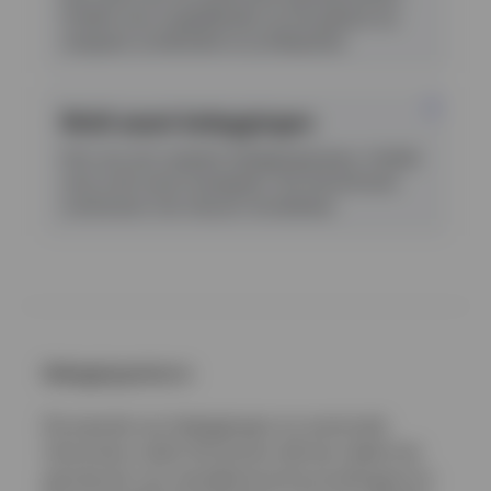
Ontdek onze mogelijkheden op het gebied van
vastgoed, privékrediet en privékapitaal.
Multi-asset beleggingen
Kies voor een soepeler beleggingstraject. Ontdek
onze multi-asset strategieën, die diversificatie
combineren met robuust risicobeheer.
Beleggingsrisico’s
De waarde van beleggingen en eventuele
inkomsten zullen fluctueren (dit kan deels het
gevolg zijn van wisselkoersschommelingen) en