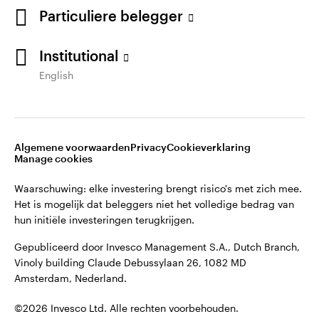
Particuliere belegger
Institutional
English
Opens
Opens
Algemene voorwaarden en bepalingen
Privacyverklaring
Opens
Opens
in
in
Cookie-melding
Carrières
Manage cookies
in
in
a
a
a
a
new
new
Algemene voorwaarden
Privacy
Cookieverklaring
new
new
tab
tab
Manage cookies
Waarschuwing: elke investering brengt risico's met zich mee.
tab
tab
Het is mogelijk dat beleggers niet het volledige bedrag van
Waarschuwing: elke investering brengt risico's met zich mee.
hun initiële investeringen terugkrijgen.
Het is mogelijk dat beleggers niet het volledige bedrag van
hun initiële investeringen terugkrijgen.
Gepubliceerd door Invesco Management S.A., Dutch Branch,
Vinoly building Claude Debussylaan 26, 1082 MD
Gepubliceerd door Invesco Management S.A., Dutch Branch,
Amsterdam, Nederland.
Vinoly building Claude Debussylaan 26, 1082 MD
Amsterdam, Nederland.
©2026 Invesco Ltd. Alle rechten voorbehouden.
©2026 Invesco Ltd. Alle rechten voorbehouden.