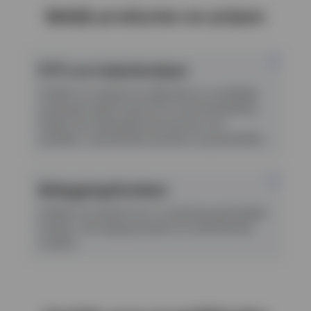
English
Bekijk producten en prijzen
Neem contact met ons op
ETF’s en Indexfondsen
Ontdek ons aanbod van efficiënte en voordelige
exchange traded funds (ETF's) die blootstelling
bieden aan belangrijke benchmarks voor
aandelen, vastrentende waarden en grondstoffen.
Beleggingsfondsen
Ontdek ons aanbod van in Luxemburg gevestigde
fondsen, die toegang bieden tot internationale
markten.