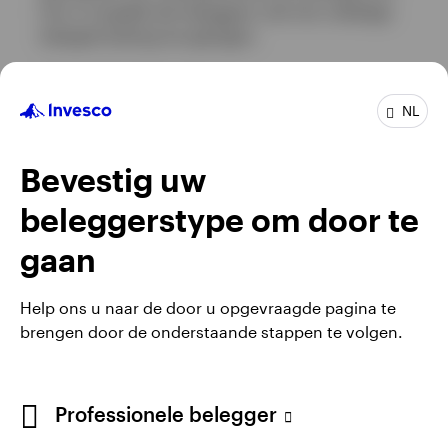
het is mogelijk dat beleggers niet het volledige
belegde bedrag terugkrijgen.
Belangrijke informatie
NL
Dit is marketingmateriaal en geen financieel
advies. Het is niet bedoeld als aanbeveling om
Bevestig uw
een bepaalde activaklasse, effect of strategie te
kopen of te verkopen. Regelgevende vereisten
beleggerstype om door te
die onpartijdigheid van
gaan
investeringen/aanbevelingen voor
beleggingsstrategieën vereisen, zijn daarom
niet van toepassing, noch zijn er
Help ons u naar de door u opgevraagde pagina te
handelsverboden vóór publicatie.
brengen door de onderstaande stappen te volgen.
Professionele belegger