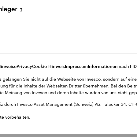
ent (Schweiz) AG, Talacker 34, CH-8001 Zürich.
Anleger
d den Datenschutzbestimmungen der Website finden Sie in den All
ohnsitz in der Schweiz bestimmt.
Hinweise
Privacy
Cookie-Hinweis
Impressum
Informationen nach FI
s gelangen Sie nicht auf die Webseite von Invesco, sondern auf eine
ung für die Inhalte der Webseiten Dritter übernehmen. Bei den Beitr
e Meinung von Invesco und deren Inhalte wurden von uns nicht gepr
z durch Invesco Asset Management (Schweiz) AG, Talacker 34, CH-
te vorbehalten.