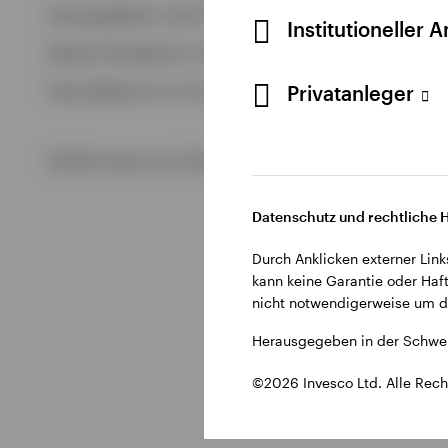
Alle anzeigen
Herausgegeben in der Schweiz durch Invesco Asset Managem
Institutioneller 
Alle anzeigen
Weitere Einzelheiten zu den ausstellenden Unternehmen un
Privatanleger
Diese Website ist nur für die Nutzung durch Personen mit W
©2026 Invesco Ltd. Alle Rechte vorbehalten.
Datenschutz und rechtliche 
Durch Anklicken externer Link
kann keine Garantie oder Haft
nicht notwendigerweise um di
Herausgegeben in der Schwei
©2026 Invesco Ltd. Alle Rech