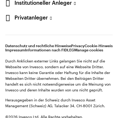
Institutioneller Anleger
Invesco kann keine Garantie oder Haftung für die Inhalte der
Webseiten Dritter übernehmen. Bei den Beiträgen Dritter
handelt es sich nicht notwendigerweise um die Meinung von
Privatanleger
Invesco und deren Inhalte wurden von uns nicht geprüft.
Schweiz
Herausgegeben in der Schweiz durch Invesco Asset
English
Management (Schweiz) AG, Talacker 34, CH-8001 Zürich.
Datenschutz und rechtliche Hinweise
Privacy
Cookie-Hinweis
Weitere Einzelheiten zu den ausstellenden Unternehmen und
Kontaktieren Sie uns
Impressum
Informationen nach FIDLEG
Manage cookies
den Datenschutzbestimmungen der Website finden Sie in
den Allgemeinen Geschäftsbedingungen der Website.
Durch Anklicken externer Links gelangen Sie nicht auf die
Webseite von Invesco, sondern auf eine Webseite Dritter.
Diese Website ist nur für die Nutzung durch Personen mit
Invesco kann keine Garantie oder Haftung für die Inhalte der
Wohnsitz in der Schweiz bestimmt.
Webseiten Dritter übernehmen. Bei den Beiträgen Dritter
handelt es sich nicht notwendigerweise um die Meinung von
Invesco und deren Inhalte wurden von uns nicht geprüft.
©2026 Invesco Ltd. Alle Rechte vorbehalten.
Herausgegeben in der Schweiz durch Invesco Asset
Management (Schweiz) AG, Talacker 34, CH-8001 Zürich.
©2026 Invesco Ltd. Alle Rechte vorbehalten.