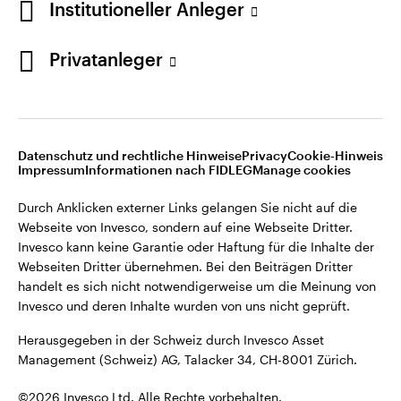
Institutioneller Anleger
Invesco kann keine Garantie oder Haftung für die Inhalte der
Webseiten Dritter übernehmen. Bei den Beiträgen Dritter
handelt es sich nicht notwendigerweise um die Meinung von
Privatanleger
Invesco und deren Inhalte wurden von uns nicht geprüft.
Schweiz
Herausgegeben in der Schweiz durch Invesco Asset
English
Management (Schweiz) AG, Talacker 34, CH-8001 Zürich.
Datenschutz und rechtliche Hinweise
Privacy
Cookie-Hinweis
Weitere Einzelheiten zu den ausstellenden Unternehmen und
Kontaktieren Sie uns
Impressum
Informationen nach FIDLEG
Manage cookies
den Datenschutzbestimmungen der Website finden Sie in
den Allgemeinen Geschäftsbedingungen der Website.
Durch Anklicken externer Links gelangen Sie nicht auf die
Webseite von Invesco, sondern auf eine Webseite Dritter.
Diese Website ist nur für die Nutzung durch Personen mit
Invesco kann keine Garantie oder Haftung für die Inhalte der
Wohnsitz in der Schweiz bestimmt.
Webseiten Dritter übernehmen. Bei den Beiträgen Dritter
handelt es sich nicht notwendigerweise um die Meinung von
Invesco und deren Inhalte wurden von uns nicht geprüft.
©2026 Invesco Ltd. Alle Rechte vorbehalten.
Herausgegeben in der Schweiz durch Invesco Asset
Management (Schweiz) AG, Talacker 34, CH-8001 Zürich.
©2026 Invesco Ltd. Alle Rechte vorbehalten.