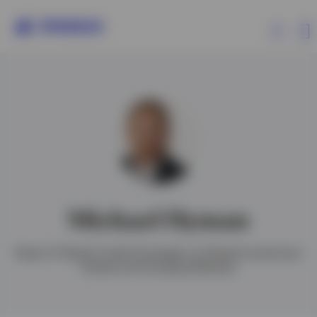
Produkte
Insights
Events
Michael Hyman
Ressourcen
Head of Global Credit Strategies of Global Investment
Grade and Emerging Markets
Über Invesco