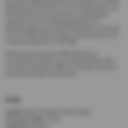
Vor seiner Tätigkeit bei ING war er Director of Capital
Markets bei GE Capital, wo er für Verbriefungen und
die Strukturierung von Derivaten zuständig war.
Außerdem war er im Wertpapierhandel und
Risikomanagement bei Société Générale und Yasuda
Trust and Bank tätig. Er begann seine Karriere in der
Investmentindustrie im Jahr 1991.
Michael Hyman hat einen BSE-Abschluss in
Finanzwissenschaften von der Pennsylvania State
University sowie einen MBA von der Stern School of
Business der New York University.
Profil
Jobtitel:
Head of Global Credit Strategy
Für Invesco tätig:
7 Jahre
Erfahrung:
30 Jahre