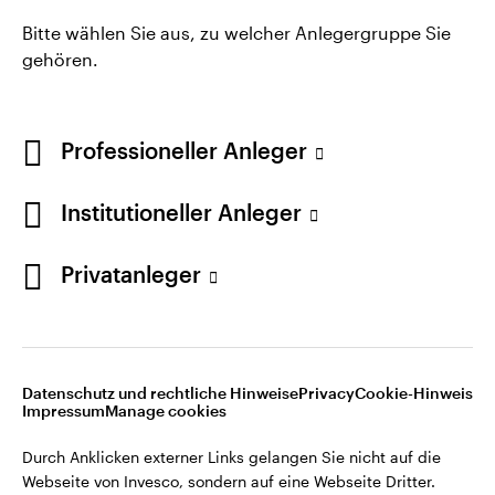
Bitte wählen Sie aus, zu welcher Anlegergruppe Sie
gehören.
Professioneller Anleger
Institutioneller Anleger
Privatanleger
Opens
Opens
Opens
Rechtliche Hinweise
Datenschutzerklärung
Cookie-Hinweis
Opens
Opens
in
in
in
Impressum
Karriere
Manage cookies
in
in
a
a
a
a
a
new
new
new
Datenschutz und rechtliche Hinweise
Privacy
Cookie-Hinweis
new
new
tab
tab
tab
Impressum
Manage cookies
Durch Anklicken externer Links gelangen Sie nicht auf die
tab
tab
Webseite von Invesco, sondern auf eine Webseite Dritter.
Durch Anklicken externer Links gelangen Sie nicht auf die
Invesco kann keine Garantie oder Haftung für die Inhalte der
Webseite von Invesco, sondern auf eine Webseite Dritter.
Webseiten Dritter übernehmen. Bei den Beiträgen Dritter