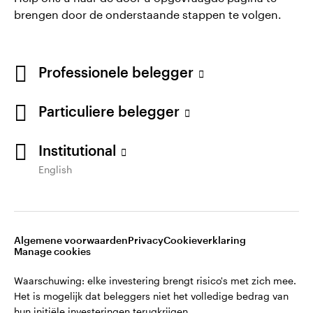
aandeelhoudersmededelingen voor producten van
brengen door de onderstaande stappen te volgen.
Invesco.
Professionele belegger
Particuliere belegger
Institutional
English
Opens
Opens
Algemene voorwaarden en bepalingen
Privacyverklaring
Opens
Opens
in
in
Cookie-melding
Carrières
Manage cookies
in
in
a
a
a
a
new
new
Algemene voorwaarden
Privacy
Cookieverklaring
new
new
tab
tab
Manage cookies
Waarschuwing: elke investering brengt risico's met zich mee.
tab
tab
Het is mogelijk dat beleggers niet het volledige bedrag van
Waarschuwing: elke investering brengt risico's met zich mee.
hun initiële investeringen terugkrijgen.
Het is mogelijk dat beleggers niet het volledige bedrag van
hun initiële investeringen terugkrijgen.