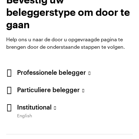
beleggerstype om door te
Gloria Nachitalwe
gaan
Client Relationship Manager, Benelux
Help ons u naar de door u opgevraagde pagina te
brengen door de onderstaande stappen te volgen.
Professionele belegger
Particuliere belegger
Institutional
English
Opens
Opens
Algemene voorwaarden en bepalingen
Privacyverklaring
Opens
Opens
in
in
Cookie-melding
Carrières
Manage cookies
in
in
a
a