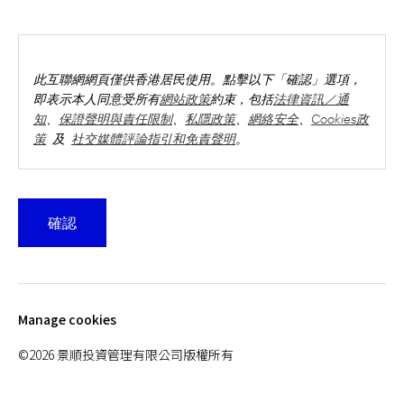
此互聯網網頁僅供香港居民使用。點擊以下「確認」選項，
即表示本人同意受所有
網站政策
約束，包括
法律資訊／通
知
、
保證聲明與責任限制
、
私隱政策
、
網絡安全
、
Cookies政
策
及
社交媒體評論指引和免責聲明
。
此網站包含投資基金的資料，基金可投資於股票、債劵、
確認
貨幣市場證券及／或其他金融工具，並各有其投資策略、
特點、及不同的風險。有關基金未必適合所有投資者。
若干基金可投資於股票；投資者應注意股票相關風險。
若干基金可投資於債券或其他固定收益證券，可能帶有(a)
Manage cookies
利率風險，(b)信用風險（包括違約風險、評級下調風險及
流通性風險）及(c)有關非投資級別債券及／或未評級債券
©2026 景順投資管理有限公司版權所有
及／或高息債券的風險。
若干基金可主要投資於新興市場、較小型公司、單一國家