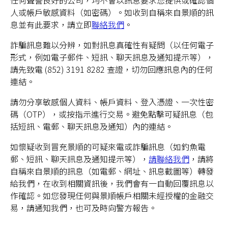
任何聲譽良好的公司，均不會以訊息要求您提供或確認個
人或帳戶敏感資料（如密碼）。如收到自稱來自景順的訊
息並有此要求，請立即
聯絡我們
。
詐騙訊息難以分辨，如對訊息真確性有疑問（以任何電子
形式，例如電子郵件、短訊、聊天訊息及通知提示等），
請先致電 (852) 3191 8282 查證，切勿回應訊息內的任何
連結。
請勿分享敏感個人資料、帳戶資料、登入憑證、一次性密
碼（OTP），或按指示進行交易。避免點擊可疑訊息（包
括短訊、電郵、聊天訊息及通知）內的連結。
如懷疑收到冒充景順的可疑來電或詐騙訊息（如釣魚電
郵、短訊、聊天訊息及通知提示等），
請聯絡我們
，請將
自稱來自景順的訊息（如電郵、網址、訊息截圖等）轉發
給我們，在收到相關資訊後，我們會有一自動回覆訊息以
作確認。如您發現任何與景順帳戶相關未經授權的金融交
易，請通知我們，也可及時向警方報告。