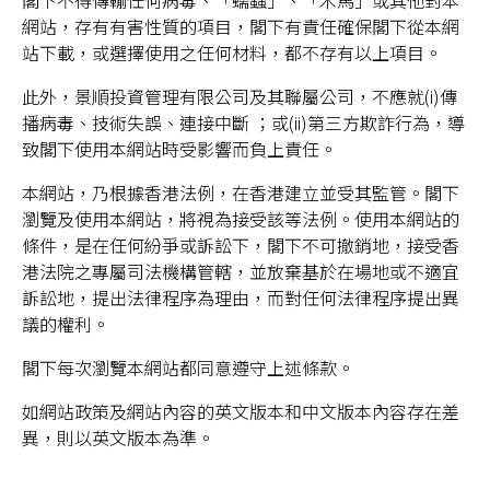
閣下不得傳輸任何病毒、「蠕蟲」、「木馬」或其他對本
網站，存有有害性質的項目，閣下有責任確保閣下從本網
站下載，或選擇使用之任何材料，都不存有以上項目。
此外，景順投資管理有限公司及其聯屬公司，不應就(i)傳
播病毒、技術失誤、連接中斷 ；或(ii)第三方欺詐行為，導
致閣下使用本網站時受影響而負上責任。
本網站，乃根據香港法例，在香港建立並受其監管。閣下
瀏覽及使用本網站，將視為接受該等法例。使用本網站的
條件，是在任何紛爭或訴訟下，閣下不可撤銷地，接受香
港法院之專屬司法機構管轄，並放棄基於在場地或不適宜
訴訟地，提出法律程序為理由，而對任何法律程序提出異
議的權利。
閣下每次瀏覽本網站都同意遵守上述條款。
如網站政策及網站內容的英文版本和中文版本內容存在差
異，則以英文版本為準。