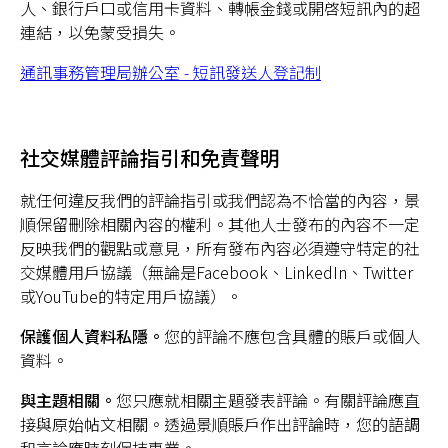
人、銀行戶口或信用卡資料、轉帳金錢或開啓短訊內的超
連結，以免蒙受損失。
通訊事務管理局辦公室 - 短訊發送人登記制
社交媒體評論指引和免責聲明
就任何違反我們的評論指引或我們認為不恰當的內容，景
順保留刪除相關內容的權利。其他人士發布的內容不一定
反映我們的觀點或意見，所有發布內容必須遵守特定的社
交媒體用戶協議（無論是Facebook、LinkedIn、Twitter
或YouTube的特定用戶協議）。
保護個人資料私隱。
您的評論不應包含具體的賬戶或個人
資料。
與主題相關。
您只應就相關主題發表評論。有關評論應直
接與原始帖文相關。透過景順賬戶作出評論時，您的語調