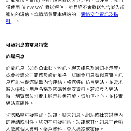
詐騙風險。景順已註冊短信發送人登記制。請注意：我們
僅使用 [#Invesco] 發送短信，並且絕不會發送包含嵌入超
連結的短信。詳情請參閱本網站的「
網絡安全資訊及指
引
」。
可疑訊息的常見特徵
詐騙訊息
詐騙訊息（如釣魚電郵、短訊、聊天訊息及通知提示等）
或會抄襲公司商標及設計風格，試圖令訊息看似真實。訊
息可能催促您點擊內含連結，將您導向仿冒網站，並要求
輸入帳號、用戶名稱及密碼等保安資料。若您登入網站
時，瀏覽器位址欄未顯示掛鎖符號，請加倍小心，並核實
網站真確性。
切勿點擊可疑電郵、短訊、聊天訊息、網站或社交媒體內
的連結或附件。切勿在可疑網站、短訊或其他訊息平台輸
入敏感個人資料、帳戶資料、登入憑證或密碼。