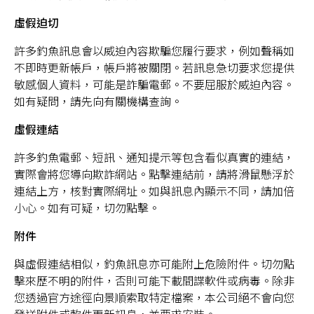
虛假迫切
許多釣魚訊息會以威迫內容欺騙您履行要求，例如聲稱如
不即時更新帳戶，帳戶將被關閉。若訊息急切要求您提供
敏感個人資料，可能是詐騙電郵。不要屈服於威迫內容。
如有疑問，請先向有關機構查詢。
虛假連結
許多釣魚電郵、短訊、通知提示等包含看似真實的連結，
實際會將您導向欺詐網站。點擊連結前，請將滑鼠懸浮於
連結上方，核對實際網址。如與訊息內顯示不同，請加倍
小心。如有可疑，切勿點擊。
附件
與虛假連結相似，釣魚訊息亦可能附上危險附件。切勿點
擊來歷不明的附件，否則可能下載間諜軟件或病毒。除非
您透過官方途徑向景順索取特定檔案，本公司絕不會向您