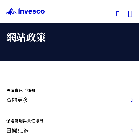
Ex
網站政策
我們的基金
投資觀點
投資教育
法律資訊／通知
關於景順
查閱更多
保證聲明與責任限制
查閱更多
香港