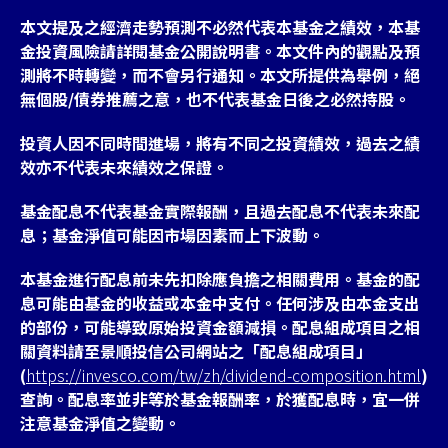
本文提及之經濟走勢預測不必然代表本基金之績效，本基
金投資風險請詳閱基金公開說明書。本文件內的觀點及預
測將不時轉變，而不會另行通知。本文所提供為舉例，絕
無個股/債券推薦之意，也不代表基金日後之必然持股。
投資人因不同時間進場，將有不同之投資績效，過去之績
效亦不代表未來績效之保證。
基金配息不代表基金實際報酬，且過去配息不代表未來配
息；基金淨值可能因市場因素而上下波動。
本基金進行配息前未先扣除應負擔之相關費用。基金的配
息可能由基金的收益或本金中支付。任何涉及由本金支出
的部份，可能導致原始投資金額減損。配息組成項目之相
關資料請至景順投信公司網站之「配息組成項目」
(
https://invesco.com/tw/zh/dividend-composition.html
)
查詢。配息率並非等於基金報酬率，於獲配息時，宜一併
注意基金淨值之變動。