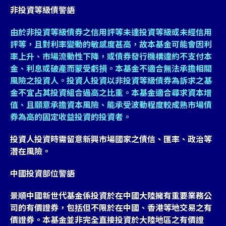
非投資等級債警語
由於非投資等級債券之信用評等未達投資等級或未經信用
評等，且對利率變動的敏感度甚高，故本基金可能會因利
率上升、市場流動性下降，或債券發行機構違約不支付本
金、利息或破產而蒙受虧損。本基金不適合無法承擔相關
風險之投資人。投資人投資以非投資等級債券為訴求之基
金不宜占其投資組合過高之比重。本基金適合尋求資本增
值、且願意承擔資本風險、能承受波動程度較成熟市場債
券為高的固定收益投資的投資者。
投資人投資時需留意新興市場國家之債信、匯率、政治等
潛在風險。
中國投資部位警語
景順中國新世代基金係投資於在中國大陸擁有重要業務公
司的有價證券，包括但不限於在中國、香港等地交易之有
價證券。本基金並非完全直接投資於大陸地區之有價證