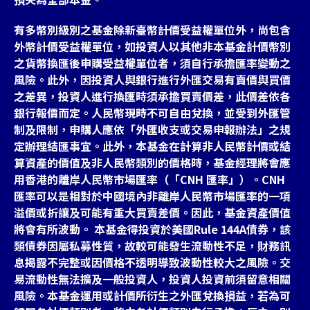
有多幣別級別之基金除新臺幣計價受益權單位外，尚包含
外幣計價受益權單位，如投資人以其他非本基金計價幣別
之貨幣換匯後申購受益權單位者，須自行承擔匯率變動之
風險。此外，因投資人與銀行進行外匯交易有賣價與買價
之差異，投資人進行換匯時須承擔買賣價差，此價差依各
銀行報價而定。人民幣現時不可自由兌換，並受到外匯管
制及限制，申購人應依「外匯收支或交易申報辦法」之規
定辦理結匯事宜。此外，本基金在計算非人民幣計價或結
算資產的價值及非人民幣類別的價格時，基金經理將會應
用香港的離岸人民幣市場匯率（「CNH 匯率」）。CNH
匯率可以是相對於中國境內非離岸人民幣市場匯率的一項
溢價或折讓及可能有重大買賣差價。因此，基金資產價值
將會有所波動。 本基金得投資於美國Rule 144A債券，該
類債券因屬私募性質，故較可能發生流動性不足，財務訊
息揭露不完整或因價格不透明導致波動性較大之風險。交
易流動性無法擴及一般投資人，投資人投資前須留意相關
風險。本基金運用或計價所衍生之外匯兌換損益，若為可