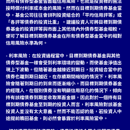
而所有債券型基金皆面臨信用風險，也就是投資標的無法
按時償付利率或本金的風險。然而在目標到期債券基金當
中，基金公司往往會詳列投資組合的「平均信用評等」或
「各評等債券的投資比重」。建議投資人可將目標到期債
券基金的投資評等與市面上其他境內外債券型基金相較，
便可了解目標到期債券基金在所有債券型基金當中的相對
信用風險水準為何。
- 利率風險：在投資過程當中，目標到期債券基金與其他
債券型基金一樣會受到利率環境的變動，而使基金淨值出
現上下波動。但隨著基金越接近到期日，投資組合當中的
債券也離到期日越近，在存續期間縮短的情況下，利率風
險會隨著到期日的到來而逐漸縮小。而目標到期債券基金
的經理人，在個別債券沒有明顯信用惡化的情況下，傾向
持有該檔債券到期並收取票面金額，因此對於一個持有目
標到期債券基金至到期的投資人而言，利率風險對該基金
投資人並沒有太大意義。然而不能否認的是，若投資人中
途提前贖回基金，則必然會暴露於利率風險當中。