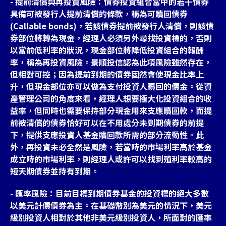
- 提前清償與再投資風險：債券投資組合當中的若干債券
具備可被發行人提前清償的條款，稱為可贖回債券
(Callable bonds)，若該債券提前被發行人清償，則該債
券部位將轉為現金，經理人必須另外尋找投資標的，否則
以當前低利率的狀況，現金部位將降低投資組合的報酬
率，稱為再投資風險。景順投信認為此項風險雖然存在，
但相對可控；因為提前到期的債券固然會使現金比率上
升，但現金部位亦可以做為支付投資人贖回的價金。從資
產管理公司的角度來看，經理人想要極大化投資組合的收
益率，但同時也需要保持部分現金用來支應贖回款，而提
前被清償的債券恰好可以在不用處分未到期債券的前提
下，提供支應投資人基金贖回款所需的部分流動性。此
外，再投資未必全然是風險，若當時的市場利率高於基金
成立時的市場利率，則經理人或許可以找到殖利率較高的
短天期債券並持有到期。
- 匯率風險：目前目標到期債券基金的投資標的絕大多數
以美元計價債券為主。在基礎幣別為美元的情況下，美元
級別投資人相對於其他非美元級別投資人，所面對的匯率