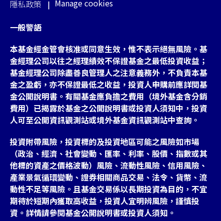
Manage cookies
隱私政策
一般警語
本基金經金管會核准或同意生效，惟不表示絕無風險。基
金經理公司以往之經理績效不保證基金之最低投資收益；
基金經理公司除盡善良管理人之注意義務外，不負責本基
金之盈虧，亦不保證最低之收益，投資人申購前應詳閱基
金公開說明書。有關基金應負擔之費用（境外基金含分銷
費用）已揭露於基金之公開說明書或投資人須知中，投資
人可至公開資訊觀測站或境外基金資訊觀測站中查詢。
投資附帶風險，投資標的及投資地區可能之風險如市場
（政治、經濟、社會變動、匯率、利率、股價、指數或其
他標的資產之價格波動）風險、流動性風險、信用風險、
產業景氣循環變動、證券相關商品交易、法令、貨幣、流
動性不足等風險。且基金交易係以長期投資為目的，不宜
期待於短期內獲取高收益，投資人宜明辨風險，謹慎投
資。詳情請參閱基金公開說明書或投資人須知。