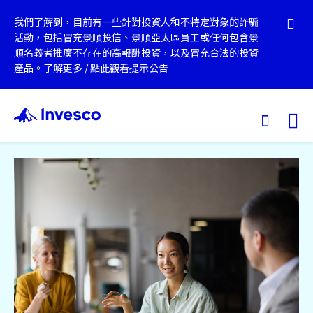
我們了解到，目前有一些針對投資人和不特定對象的詐騙
活動，包括冒充景順投信、景順亞太區員工或任何包含景
順名義者推廣不存在的高報酬投資，以及冒充合法的投資
產品。
了解更多
/
點此觀看提示公告
Ex
我們的基金
投資觀點
投資教育