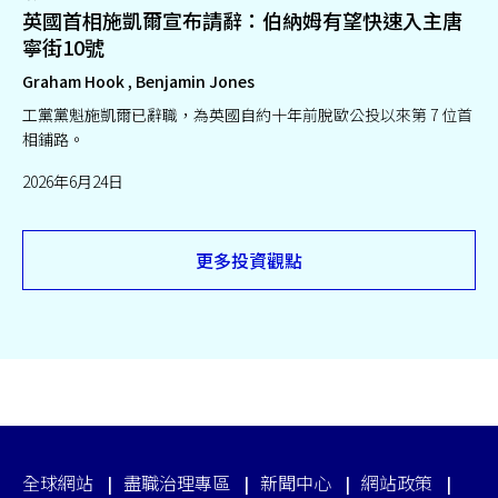
英國首相施凱爾宣布請辭：伯納姆有望快速入主唐
寧街10號
Graham Hook , Benjamin Jones
工黨黨魁施凱爾已辭職，為英國自約十年前脫歐公投以來第 7 位首
相鋪路。
2026年6月24日
更多投資觀點
全球網站
盡職治理專區
新聞中心
網站政策