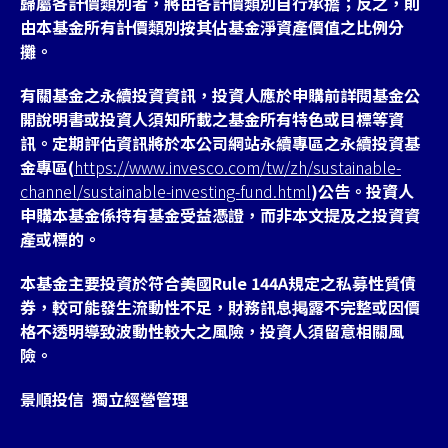
歸屬各計價類別者，將由各計價類別自行承擔；反之，則
由本基金所有計價類別按其佔基金淨資產價值之比例分
攤。
有關基金之永續投資資訊，投資人應於申購前詳閱基金公
開說明書或投資人須知所載之基金所有特色或目標等資
訊。定期評估資訊將於本公司網站永續專區之永續投資基
金專區(
https://www.invesco.com/tw/zh/sustainable-
channel/sustainable-investing-fund.html
)公告。投資人
申購本基金係持有基金受益憑證，而非本文提及之投資資
產或標的。
本基金主要投資於符合美國Rule 144A規定之私募性質債
券，較可能發生流動性不足，財務訊息掲露不完整或因價
格不透明導致波動性較大之風險，投資人須留意相關風
險。
景順投信 獨立經營管理