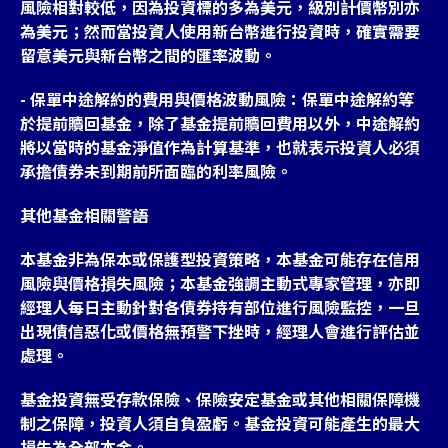
風險相對較低，因為投資標的多為美元，級別計價幣別亦
為美元；然而當投資人使用新台幣進行投資時，確實需要
留意美元與新台幣之間的匯率波動。
- 保單中途解約的費用與價格波動風險：保單中途解約等
於提前贖回基金，除了基金提前贖回費用以外，中途解約
將以當時的基金淨值作為計算基準，也就表示投資人必須
承擔債券未到期前所面臨的利率風險。
其他基金相關警語
本基金非為保本或保護型投資策略，本基金可能存在信用
風險與價格損失風險；本基金強調主動式專家管理，亦即
經理人每日主動針對各債券持有部位進行風險監控，一旦
出現債信惡化或價格無預警下挫時，經理人會進行評估並
處理。
基金投資無受存款保險、保險安定基金或其他相關保障機
制之保障，投資人須自負盈虧。基金投資可能產生的最大
損失為全部本金。