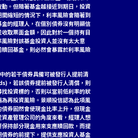
波動。但隨著基金越接近到期日，投資
期間縮短的情況下，利率風險會隨著到
基金的經理人，在個別債券沒有明顯信
並收取票面金額，因此對於一個持有目
率風險對該基金投資人並沒有太大意
前贖回基金，則必然會暴露於利率風險
當中的若干債券具備可被發行人提前清
bonds)，若該債券提前被發行人清償，則
尋找投資標的，否則以當前低利率的狀
稱為再投資風險。景順投信認為此項風
的債券固然會使現金比率上升，但現金
從資產管理公司的角度來看，經理人想
要保持部分現金用來支應贖回款，而提
期債券的前提下，提供支應投資人基金