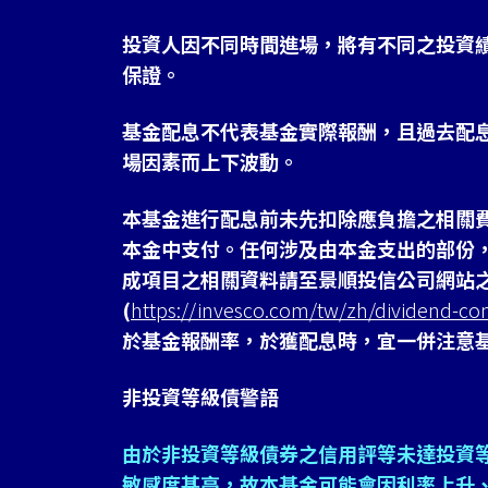
投資人因不同時間進場，將有不同之投資
保證。
基金配息不代表基金實際報酬，且過去配
場因素而上下波動。
本基金進行配息前未先扣除應負擔之相關
本金中支付。任何涉及由本金支出的部份
成項目之相關資料請至景順投信公司網站
(
https://invesco.com/tw/zh/dividend-co
於基金報酬率，於獲配息時，宜一併注意
非投資等級債警語
由於非投資等級債券之信用評等未達投資
敏感度甚高，故本基金可能會因利率上升