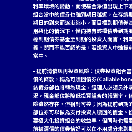
利率環境的變動，而使基金淨值出現上下
組合當中的債券也離到期日越近，在存續
期日的到來而逐漸縮小。而目標到期債券
用惡化的情況下，傾向持有該檔債券到期
標到期債券基金至到期的投資人而言，利
義。然而不能否認的是，若投資人中途提
當中。
- 提前清償與再投資風險：債券投資組合
償的條款，稱為可贖回債券(Callable 
該債券部位將轉為現金，經理人必須另外
況，現金部位將降低投資組合的報酬率，
險雖然存在，但相對可控；因為提前到期
部位亦可以做為支付投資人贖回的價金。
要極大化投資組合的收益率，但同時也需
前被清償的債券恰好可以在不用處分未到