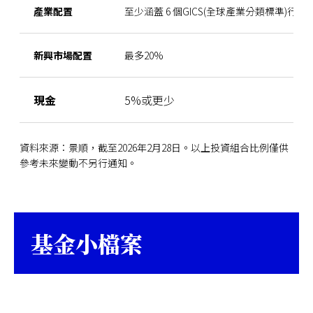
產業配置
至少涵蓋 6 個GICS(全球產業分類標準)行業
新興市場配置
最多20%
現金
5%或更少
資料來源：景順，截至2026年2月28日。以上投資組合比例僅供
參考未來變動不另行通知。
基金小檔案