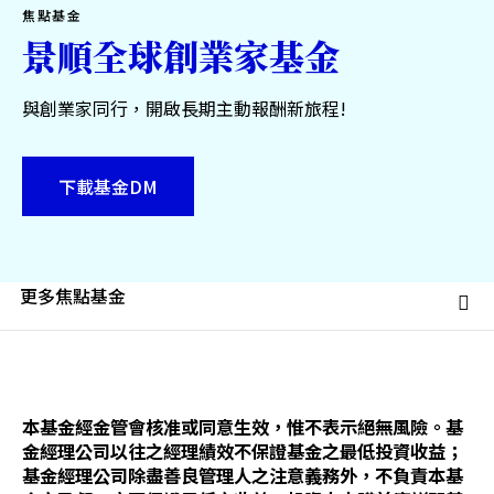
焦點基金
景順全球創業家基金
與創業家同行，開啟長期主動報酬新旅程!
台灣
聯絡我們
下載基金DM
指
示：
更多焦點基金
當
您
變
更
選
項
本基金經金管會核准或同意生效，惟不表示絕無風險。基
時，
將
金經理公司以往之經理績效不保證基金之最低投資收益；
會
基金經理公司除盡善良管理人之注意義務外，不負責本基
立