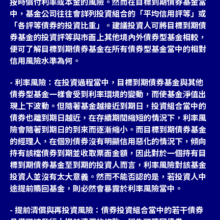
按時償付利率或本金的風險。然而在目標到期債券基金當
中，基金公司往往會詳列投資組合的「平均信用評等」或
「各評等債券的投資比重」。建議投資人可將目標到期債
券基金的投資評等與市面上其他境內外債券型基金相較，
便可了解目標到期債券基金在所有債券型基金當中的相對
信用風險水準為何。
- 利率風險：在投資過程當中，目標到期債券基金與其他
債券型基金一樣會受到利率環境的變動，而使基金淨值出
現上下波動。但隨著基金越接近到期日，投資組合當中的
債券也離到期日越近，在存續期間縮短的情況下，利率風
險會隨著到期日的到來而逐漸縮小。而目標到期債券基金
的經理人，在個別債券沒有明顯信用惡化的情況下，傾向
持有該檔債券到期並收取票面金額，因此對於一個持有目
標到期債券基金至到期的投資人而言，利率風險對該基金
投資人並沒有太大意義。然而不能否認的是，若投資人中
途提前贖回基金，則必然會暴露於利率風險當中。
- 提前清償與再投資風險：債券投資組合當中的若干債券