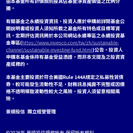
由本基金所有計價類別按其佔基金淨資產價值之比例分
攤。
有關基金之永續投資資訊，投資人應於申購前詳閱基金公
開說明書或投資人須知所載之基金所有特色或目標等資
訊。定期評估資訊將於本公司網站永續專區之永續投資基
金專區(
https://www.invesco.com/tw/zh/sustainable-
channel/sustainable-investing-fund.html
)公告。投資人
申購本基金係持有基金受益憑證，而非本文提及之投資資
產或標的。
本基金主要投資於符合美國Rule 144A規定之私募性質債
券，較可能發生流動性不足，財務訊息掲露不完整或因價
格不透明導致波動性較大之風險，投資人須留意相關風
險。
景順投信 獨立經營管理
©2026年 景順投信版權所有 保留所有權利