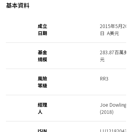
基本資料
成立
2015年5月20
日期
日 A美元
基金
283.87百萬美
規模
元
風險
RR3
等級
經理
Joe Dowling
人
(2018)
ISIN
LU121820439