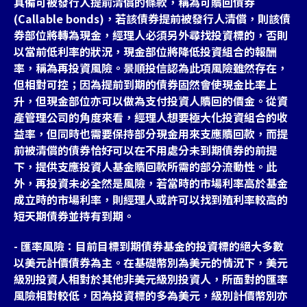
具備可被發行人提前清償的條款，稱為可贖回債券
(Callable bonds)，若該債券提前被發行人清償，則該債
券部位將轉為現金，經理人必須另外尋找投資標的，否則
以當前低利率的狀況，現金部位將降低投資組合的報酬
率，稱為再投資風險。景順投信認為此項風險雖然存在，
但相對可控；因為提前到期的債券固然會使現金比率上
升，但現金部位亦可以做為支付投資人贖回的價金。從資
產管理公司的角度來看，經理人想要極大化投資組合的收
益率，但同時也需要保持部分現金用來支應贖回款，而提
前被清償的債券恰好可以在不用處分未到期債券的前提
下，提供支應投資人基金贖回款所需的部分流動性。此
外，再投資未必全然是風險，若當時的市場利率高於基金
成立時的市場利率，則經理人或許可以找到殖利率較高的
短天期債券並持有到期。
- 匯率風險：目前目標到期債券基金的投資標的絕大多數
以美元計價債券為主。在基礎幣別為美元的情況下，美元
級別投資人相對於其他非美元級別投資人，所面對的匯率
風險相對較低，因為投資標的多為美元，級別計價幣別亦