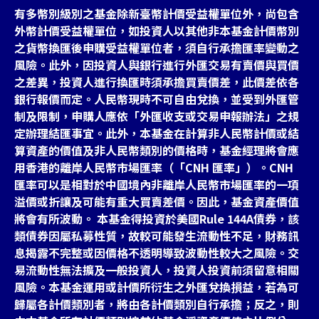
有多幣別級別之基金除新臺幣計價受益權單位外，尚包含
外幣計價受益權單位，如投資人以其他非本基金計價幣別
之貨幣換匯後申購受益權單位者，須自行承擔匯率變動之
風險。此外，因投資人與銀行進行外匯交易有賣價與買價
之差異，投資人進行換匯時須承擔買賣價差，此價差依各
銀行報價而定。人民幣現時不可自由兌換，並受到外匯管
制及限制，申購人應依「外匯收支或交易申報辦法」之規
定辦理結匯事宜。此外，本基金在計算非人民幣計價或結
算資產的價值及非人民幣類別的價格時，基金經理將會應
用香港的離岸人民幣市場匯率（「CNH 匯率」）。CNH
匯率可以是相對於中國境內非離岸人民幣市場匯率的一項
溢價或折讓及可能有重大買賣差價。因此，基金資產價值
將會有所波動。 本基金得投資於美國Rule 144A債券，該
類債券因屬私募性質，故較可能發生流動性不足，財務訊
息揭露不完整或因價格不透明導致波動性較大之風險。交
易流動性無法擴及一般投資人，投資人投資前須留意相關
風險。本基金運用或計價所衍生之外匯兌換損益，若為可
歸屬各計價類別者，將由各計價類別自行承擔；反之，則