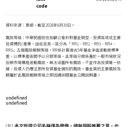
code
資料來源：景順，截至2026年6月30日。
風險等級：中華民國投信投顧公會針對基金類型、投資區域或主要
投資標的/產業，由低至高，區分為「 RR1、RR2、RR3、RR4、
RR5」五個風險報酬等級，RR係計算過去5年基金淨值波動度標準
差，以標準差區間予以分類等級，此等級分類係基於一般市場狀況
反映市場價格波動風險，無法涵蓋所有風險，不宜作為投資唯一依
據，投資人仍應注意所投資基金個別的風險。基金其他主要風險及
歸屬於此風險報酬等級之原因請詳閱基金公開說明書。
undefined
undefined
(左)
本文所提公司名稱僅為舉例，絕無個股推薦之意，也