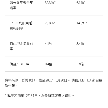
過去 5 年複合年
32.3%*
6.1%*
增率
5 年平均股東權
23.0%*
14.3%*
益報酬率
自由現金流收益
4.1%
3.4%
率
債務/EBITDA
0.4倍
0.8倍
資料來源：彭博資訊，截至2026年6月30日。 債務/ EBITDA 來自最
新季報。
* 截至2025年12月31日，為最新可取得之資料。