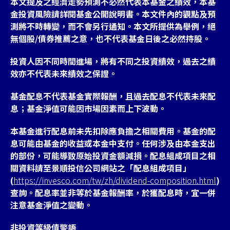
本文提及之經濟走勢預測不必然代表本基金之績效，本基
金投資風險請詳閱基金公開說明書。本文件內的觀點及預
測將不時轉變，而不會另行通知。本文所提供為舉例，絕
無個股/債券推薦之意，也不代表基金日後之必然持股。
投資人因不同時間進場，將有不同之投資績效，過去之績
效亦不代表未來績效之保證。
基金配息不代表基金實際報酬，且過去配息不代表未來配
息；基金淨值可能因市場因素而上下波動。
本基金進行配息前未先扣除應負擔之相關費用。基金的配
息可能由基金的收益或本金中支付。任何涉及由本金支出
的部份，可能導致原始投資金額減損。配息組成項目之相
關資料請至景順投信公司網站之「配息組成項目」
(
https://invesco.com/tw/zh/dividend-composition.html
)
查詢。配息率並非等於基金報酬率，於獲配息時，宜一併
注意基金淨值之變動。
非投資等級債警語