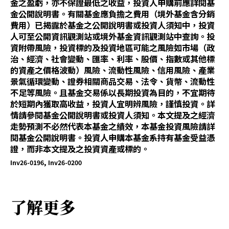
金之盈虧，亦不保證最低之收益，投資人申購前應詳閱基
即
金公開說明書。有關基金應負擔之費用（境外基金含分銷
移
至
費用）已揭露於基金之公開說明書或投資人須知中，投資
同
人可至公開資訊觀測站或境外基金資訊觀測站中查詢。投
一
資附帶風險，投資標的及投資地區可能之風險如市場（政
頁
治、經濟、社會變動、匯率、利率、股價、指數或其他標
面
的資產之價格波動）風險、流動性風險、信用風險、產業
下
方
景氣循環變動、證券相關商品交易、法令、貨幣、流動性
之
不足等風險。且基金交易係以長期投資為目的，不宜期待
相
於短期內獲取高收益，投資人宜明辨風險，謹慎投資。詳
同
情請參閱基金公開說明書或投資人須知。本文提及之經濟
標
題
走勢預測不必然代表本基金之績效，本基金投資風險請詳
處
閱基金公開說明書。投資人申購本基金系持有基金受益憑
證，而非本文提及之投資資產或標的。
Inv26-0196, Inv26-0200
了解更多