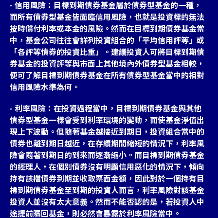
- 信用風險：目標到期債券基金屬於債券型基金的一種，
而所有債券型基金皆面臨信用風險，也就是投資標的無法
按時償付利率或本金的風險。然而在目標到期債券基金當
中，基金公司往往會詳列投資組合的「平均信用評等」或
「各評等債券的投資比重」。建議投資人可將目標到期債
券基金的投資評等與市面上其他境內外債券型基金相較，
便可了解目標到期債券基金在所有債券型基金當中的相對
信用風險水準為何。
- 利率風險：在投資過程當中，目標到期債券基金與其他
債券型基金一樣會受到利率環境的變動，而使基金淨值出
現上下波動。但隨著基金越接近到期日，投資組合當中的
債券也離到期日越近，在存續期間縮短的情況下，利率風
險會隨著到期日的到來而逐漸縮小。而目標到期債券基金
的經理人，在個別債券沒有明顯信用惡化的情況下，傾向
持有該檔債券到期並收取票面金額，因此對於一個持有目
標到期債券基金至到期的投資人而言，利率風險對該基金
投資人並沒有太大意義。然而不能否認的是，若投資人中
途提前贖回基金，則必然會暴露於利率風險當中。