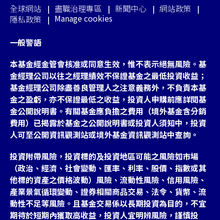
全球網站
盡職治理專區
新聞中心
網站政策
Manage cookies
隱私政策
一般警語
本基金經金管會核准或同意生效，惟不表示絕無風險。基
金經理公司以往之經理績效不保證基金之最低投資收益；
基金經理公司除盡善良管理人之注意義務外，不負責本基
金之盈虧，亦不保證最低之收益，投資人申購前應詳閱基
金公開說明書。有關基金應負擔之費用（境外基金含分銷
費用）已揭露於基金之公開說明書或投資人須知中，投資
人可至公開資訊觀測站或境外基金資訊觀測站中查詢。
投資附帶風險，投資標的及投資地區可能之風險如市場
（政治、經濟、社會變動、匯率、利率、股價、指數或其
他標的資產之價格波動）風險、流動性風險、信用風險、
產業景氣循環變動、證券相關商品交易、法令、貨幣、流
動性不足等風險。且基金交易係以長期投資為目的，不宜
期待於短期內獲取高收益，投資人宜明辨風險，謹慎投