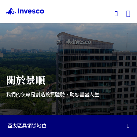
Ex
我們的基金
投資觀點
關於景順
投資教育
我們的使命是創造投資體驗，助您豐盛人生
服務中心
永續專區
亞太區具領導地位
關於景順