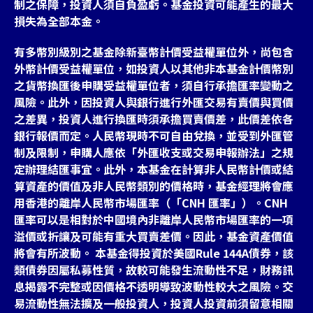
制之保障，投資人須自負盈虧。基金投資可能產生的最大
損失為全部本金。
有多幣別級別之基金除新臺幣計價受益權單位外，尚包含
外幣計價受益權單位，如投資人以其他非本基金計價幣別
之貨幣換匯後申購受益權單位者，須自行承擔匯率變動之
風險。此外，因投資人與銀行進行外匯交易有賣價與買價
之差異，投資人進行換匯時須承擔買賣價差，此價差依各
銀行報價而定。人民幣現時不可自由兌換，並受到外匯管
制及限制，申購人應依「外匯收支或交易申報辦法」之規
定辦理結匯事宜。此外，本基金在計算非人民幣計價或結
算資產的價值及非人民幣類別的價格時，基金經理將會應
用香港的離岸人民幣市場匯率（「CNH 匯率」）。CNH
匯率可以是相對於中國境內非離岸人民幣市場匯率的一項
溢價或折讓及可能有重大買賣差價。因此，基金資產價值
將會有所波動。 本基金得投資於美國Rule 144A債券，該
類債券因屬私募性質，故較可能發生流動性不足，財務訊
息揭露不完整或因價格不透明導致波動性較大之風險。交
易流動性無法擴及一般投資人，投資人投資前須留意相關