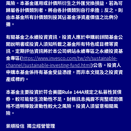
風險。本基金運用或計價所衍生之外匯兌換損益，若為可
歸屬各計價類別者，將由各計價類別自行承擔；反之，則
由本基金所有計價類別按其佔基金淨資產價值之比例分
攤。
有關基金之永續投資資訊，投資人應於申購前詳閱基金公
開說明書或投資人須知所載之基金所有特色或目標等資
訊。定期評估資訊將於本公司網站永續專區之永續投資基
金專區(
https://www.invesco.com/tw/zh/sustainable-
channel/sustainable-investing-fund.html
)公告。投資人
申購本基金係持有基金受益憑證，而非本文提及之投資資
產或標的。
本基金主要投資於符合美國Rule 144A規定之私募性質債
券，較可能發生流動性不足，財務訊息掲露不完整或因價
格不透明導致波動性較大之風險，投資人須留意相關風
險。
景順投信 獨立經營管理