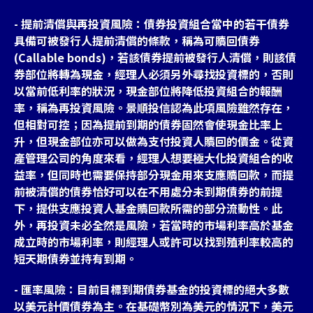
- 提前清償與再投資風險：債券投資組合當中的若干債券
具備可被發行人提前清償的條款，稱為可贖回債券
(Callable bonds)，若該債券提前被發行人清償，則該債
券部位將轉為現金，經理人必須另外尋找投資標的，否則
以當前低利率的狀況，現金部位將降低投資組合的報酬
率，稱為再投資風險。景順投信認為此項風險雖然存在，
但相對可控；因為提前到期的債券固然會使現金比率上
升，但現金部位亦可以做為支付投資人贖回的價金。從資
產管理公司的角度來看，經理人想要極大化投資組合的收
益率，但同時也需要保持部分現金用來支應贖回款，而提
前被清償的債券恰好可以在不用處分未到期債券的前提
下，提供支應投資人基金贖回款所需的部分流動性。此
外，再投資未必全然是風險，若當時的市場利率高於基金
成立時的市場利率，則經理人或許可以找到殖利率較高的
短天期債券並持有到期。
- 匯率風險：目前目標到期債券基金的投資標的絕大多數
以美元計價債券為主。在基礎幣別為美元的情況下，美元