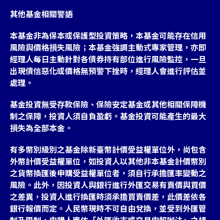
其他基金相關警語
本基金非為保本或保護型投資策略，本基金可能存在信用
風險與價格損失風險；本基金強調主動式專家管理，亦即
經理人每日主動針對各債券持有部位進行風險監控，一旦
出現債信惡化或價格無預警下挫時，經理人會進行評估並
處理。
基金投資無受存款保險、保險安定基金或其他相關保障機
制之保障，投資人須自負盈虧。基金投資可能產生的最大
損失為全部本金。
有多幣別級別之基金除新臺幣計價受益權單位外，尚包含
外幣計價受益權單位，如投資人以其他非本基金計價幣別
之貨幣換匯後申購受益權單位者，須自行承擔匯率變動之
風險。此外，因投資人與銀行進行外匯交易有賣價與買價
之差異，投資人進行換匯時須承擔買賣價差，此價差依各
銀行報價而定。人民幣現時不可自由兌換，並受到外匯管
制及限制，申購人應依「外匯收支或交易申報辦法」之規