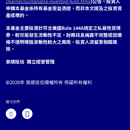
channel/sustainable-investing-fund.html
)公告。投資人
申購本基金係持有基金受益憑證，而非本文提及之投資資
產或標的。
本基金主要投資於符合美國Rule 144A規定之私募性質債
券，較可能發生流動性不足，財務訊息掲露不完整或因價
格不透明導致波動性較大之風險，投資人須留意相關風
險。
景順投信 獨立經營管理
©2026年 景順投信版權所有 保留所有權利
關注我們