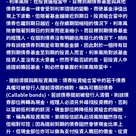
- 利率風險：在投資過程當中，目標到期債券基金與其他
債券型基金一樣會受到利率環境的變動，而使基金淨值出
現上下波動。但隨著基金越接近到期日，投資組合當中的
債券也離到期日越近，在存續期間縮短的情況下，利率風
險會隨著到期日的到來而逐漸縮小。而目標到期債券基金
的經理人，在個別債券沒有明顯信用惡化的情況下，傾向
持有該檔債券到期並收取票面金額，因此對於一個持有目
標到期債券基金至到期的投資人而言，利率風險對該基金
投資人並沒有太大意義。然而不能否認的是，若投資人中
途提前贖回基金，則必然會暴露於利率風險當中。
- 提前清償與再投資風險：債券投資組合當中的若干債券
具備可被發行人提前清償的條款，稱為可贖回債券
(Callable bonds)，若該債券提前被發行人清償，則該債
券部位將轉為現金，經理人必須另外尋找投資標的，否則
以當前低利率的狀況，現金部位將降低投資組合的報酬
率，稱為再投資風險。景順投信認為此項風險雖然存在，
但相對可控；因為提前到期的債券固然會使現金比率上
升，但現金部位亦可以做為支付投資人贖回的價金。從資