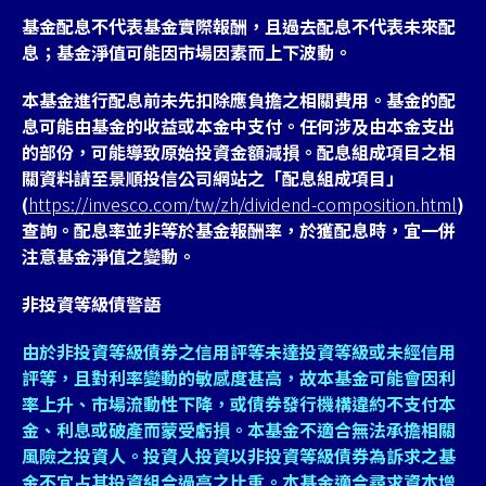
基金配息不代表基金實際報酬，且過去配息不代表未來配
息；基金淨值可能因市場因素而上下波動。
本基金進行配息前未先扣除應負擔之相關費用。基金的配
息可能由基金的收益或本金中支付。任何涉及由本金支出
的部份，可能導致原始投資金額減損。配息組成項目之相
關資料請至景順投信公司網站之「配息組成項目」
(
https://invesco.com/tw/zh/dividend-composition.html
)
查詢。配息率並非等於基金報酬率，於獲配息時，宜一併
注意基金淨值之變動。
非投資等級債警語
由於非投資等級債券之信用評等未達投資等級或未經信用
評等，且對利率變動的敏感度甚高，故本基金可能會因利
率上升、市場流動性下降，或債券發行機構違約不支付本
金、利息或破產而蒙受虧損。本基金不適合無法承擔相關
風險之投資人。投資人投資以非投資等級債券為訴求之基
金不宜占其投資組合過高之比重。本基金適合尋求資本增