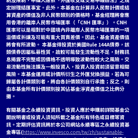
定辦理結匯事宜。此外，本基金在計算非人民幣計價或結
算資產的價值及非人民幣類別的價格時，基金經理將會應
用香港的離岸人民幣市場匯率（「CNH 匯率」）。CNH
匯率可以是相對於中國境內非離岸人民幣市場匯率的一項
溢價或折讓及可能有重大買賣差價。因此，基金資產價值
將會有所波動。 本基金得投資於美國Rule 144A債券，該
類債券因屬私募性質，故較可能發生流動性不足，財務訊
息揭露不完整或因價格不透明導致波動性較大之風險。交
易流動性無法擴及一般投資人，投資人投資前須留意相關
風險。本基金運用或計價所衍生之外匯兌換損益，若為可
歸屬各計價類別者，將由各計價類別自行承擔；反之，則
由本基金所有計價類別按其佔基金淨資產價值之比例分
攤。
有關基金之永續投資資訊，投資人應於申購前詳閱基金公
開說明書或投資人須知所載之基金所有特色或目標等資
訊。定期評估資訊將於本公司網站永續專區之永續投資基
金專區(
https://www.invesco.com/tw/zh/sustainable-