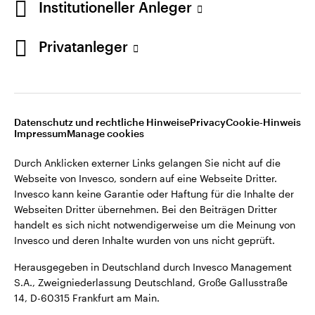
Institutioneller Anleger
Webseiten Dritter übernehmen. Bei den Beiträgen Dritter
handelt es sich nicht notwendigerweise um die Meinung von
Invesco und deren Inhalte wurden von uns nicht geprüft.
Privatanleger
Deutschland
Herausgegeben in Deutschland durch Invesco Management
S.A., Zweigniederlassung Deutschland, Große Gallusstraße
Kontaktieren Sie uns
14, D-60315 Frankfurt am Main.
Datenschutz und rechtliche Hinweise
Privacy
Cookie-Hinweis
Impressum
Manage cookies
©2026 Invesco Ltd. Alle Rechte vorbehalten.
Durch Anklicken externer Links gelangen Sie nicht auf die
Webseite von Invesco, sondern auf eine Webseite Dritter.
Invesco kann keine Garantie oder Haftung für die Inhalte der
Webseiten Dritter übernehmen. Bei den Beiträgen Dritter
handelt es sich nicht notwendigerweise um die Meinung von
Invesco und deren Inhalte wurden von uns nicht geprüft.
Herausgegeben in Deutschland durch Invesco Management
S.A., Zweigniederlassung Deutschland, Große Gallusstraße
14, D-60315 Frankfurt am Main.