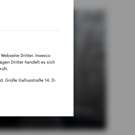
 Webseite Dritter. Invesco
ägen Dritter handelt es sich
üft.
, Große Gallusstraße 14, D-
kation bis hin zur Konstruktion von Multi-Asset-