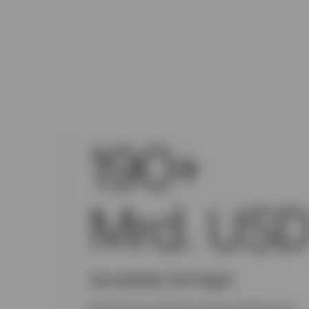
190+
Mrd. US
Verwaltetes Vermögen
Das Invesco Solutions-Team betreut ein