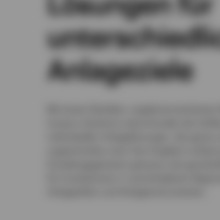
Lösungen für
unterschiedli
Anlageziele
Mit einem flexiblen, ergebnisorientierte
Invesco Solutions seine Kunden bei Auf
individueller Anlagelösungen, die genau 
zugeschnitten sind. Das Angebot umfasst
Einzelengagements genauso wie ganzheit
für Investitionen in verschiedenen Regio
Anlagestilen und Anlageinstrumenten.