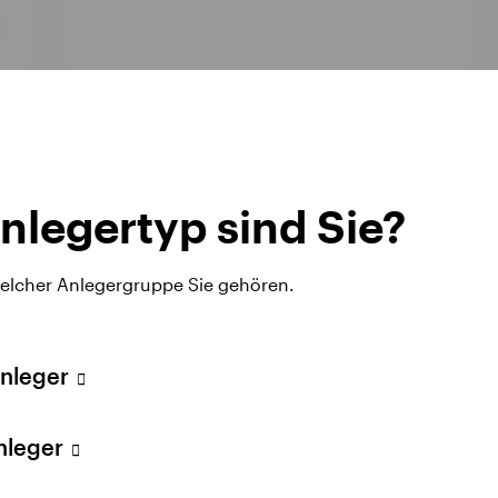
nlegertyp sind Sie?
welcher Anlegergruppe Sie gehören.
Anleger
Lösungen
Anleger