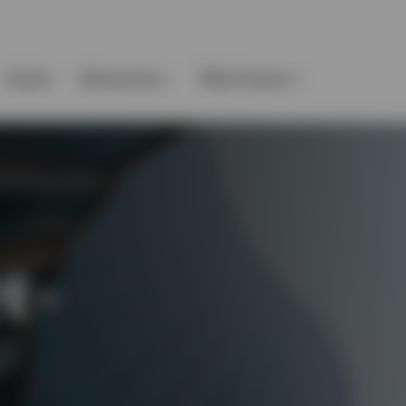
Events
Ressourcen
Über Invesco
t-