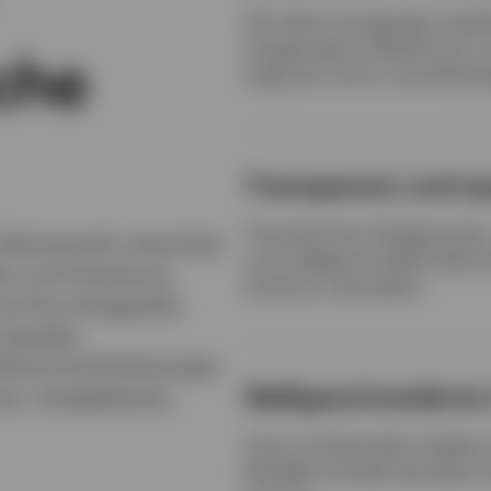
Wir bieten einzigartige, bewäh
ausgewogene Allokationen un
che
ergänzen und zu vervollständ
Transparenz und qu
Transparenter Anlageprozess,
n Rahmenwerk unterstützt
und maßgeschneiderte Berich
bau und Umsetzung
Intention verknüpfen.
auf ihre Anlageziele
 gezielte
liche Portfoliolösungen
Maßgeschneiderte
nen, Anlageklassen,
Unser umfassendes Angebot
Modellen bündelt die besten 