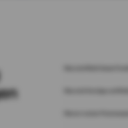
Was sind Multi-Asset-Fon
gen
Was sind Vorzüge und Ris
Warum nutzen Finanzexper