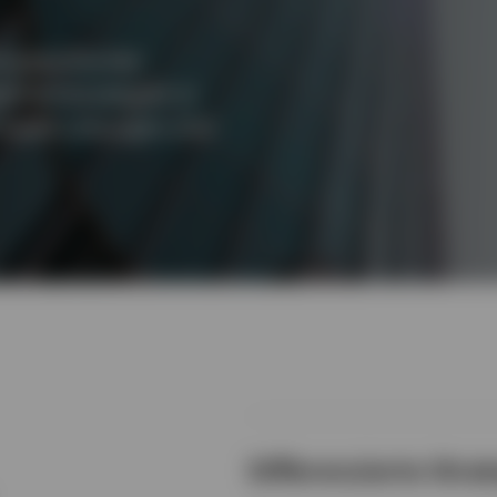
e spezifischen
stmentstrategien in
i-Asset-Lösungen und
Differenzierte Stra