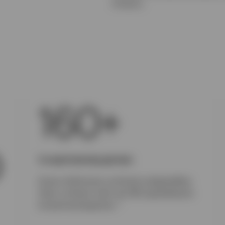
Invesco.
160+
D
Investmentexperten
Unser erfahrenes und breit aufgestelltes
Team umfasst mehr als 160 spezialisierte
1
Investmentexperten.