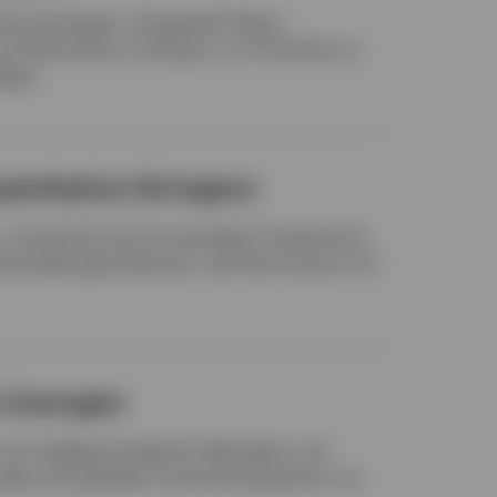
rte Strategien, die globale Aktien,
d Alternativen umfassen, um Portfolios zu
igen.
antitative Stringenz
 unterstützt durch proprietäre Analysetools
terstellungsfunktionen, die Performance mit
 Lösungen
 mit maßgeschneiderten Mandaten und
Ideen der globalen Investmentexperten von