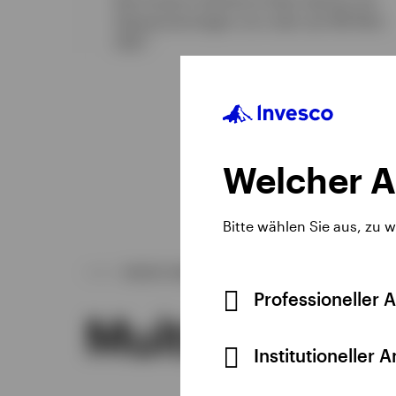
Gesamtvermögen von mehr als 190 Mrd.
1
USD.
Welcher A
Bitte wählen Sie aus, zu 
UNSER ANGEBOT
Professioneller 
Multi-Asset-
Institutioneller 