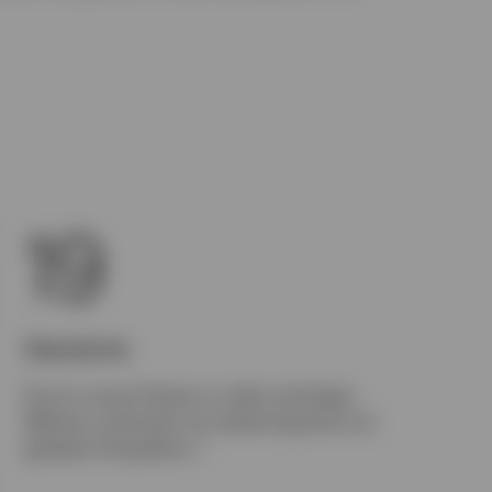
19
Standorte
Durch unsere Präsenz in allen wichtigen
Märkten verbinden wir lokale Expertise mit
1
globaler Perspektive.