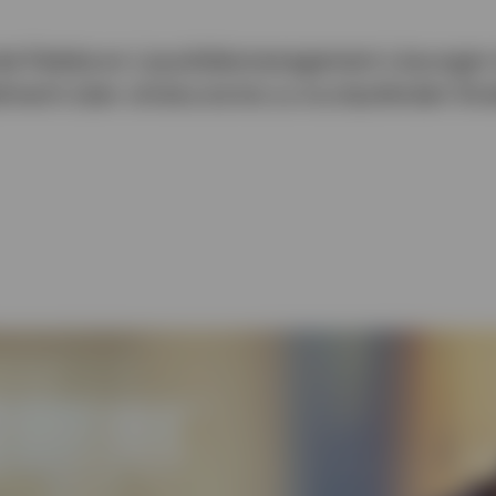
de Palette an Liquiditätsmanagement‑Lösungen
arkt über ultrakurze bis zu kurzlaufenden Stra