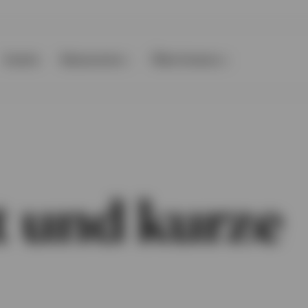
Events
Ressourcen
Über Invesco
 und kurze