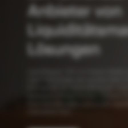
Anbieter von
Liquiditätsm
Lösungen
Laurie Brignac, CIO von Invesco Global Li
Liquiditätsmanager drei zentrale Ziele in
Kapitalerhalt, die Sicherstellung der Liqu
wettbewerbsfähiger Renditen. Erfahren Si
Ihren Anforderungen rund um das Liqui
unterstützen kann.