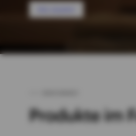
Video abspielen
UNSER ANGEBOT
Produkte im 