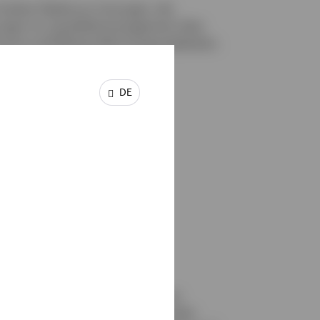
breiten Palette an Lösungen, die
ungen im Liquiditätsmanagement über
onte und Risikoprofile hinweg abdecken.
DE
175
Investmentexperten
Unser spezialisiertes Team von
Investmentexperten verfügt über