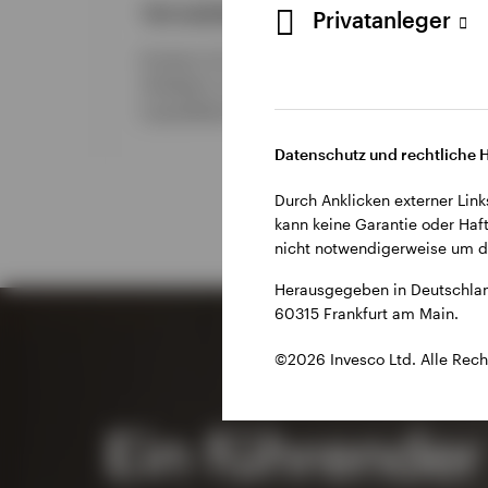
Verwaltetes Vermögen
Privatanleger
Invesco ist einer der weltweit größten
Anbieter von
2
Liquiditätsmanagement‑Lösungen.
Datenschutz und rechtliche 
Durch Anklicken externer Link
kann keine Garantie oder Haft
nicht notwendigerweise um di
Herausgegeben in Deutschlan
60315 Frankfurt am Main.
©2026 Invesco Ltd. Alle Rech
Ein führender