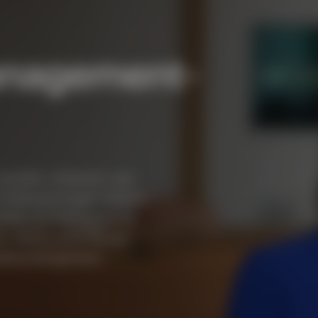
anagement-
quidity, erläutert
²
, wie
 Einklang bringen müssen:
idität und die Erzielung
e, wie Invesco Sie bei
ditätsmanagement