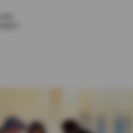
 über
tegien.