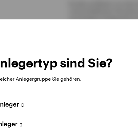
Kunden profitieren von einer 
unterschiedlichste Anforder
verschiedene Anlagezeithoriz
nlegertyp sind Sie?
welcher Anlegergruppe Sie gehören.
40+
Anleger
Jahre
Anleger