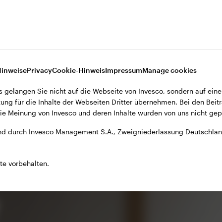
Erfahrung im
Liquiditätsmanagement
Seit mehr als 40 Jahren verwaltet Invesco
Liquiditäts- und ultrakurzlaufende
.2
Strategien
Hinweise
Privacy
Cookie-Hinweis
Impressum
Manage cookies
s gelangen Sie nicht auf die Webseite von Invesco, sondern auf eine
ung für die Inhalte der Webseiten Dritter übernehmen. Bei den Beitr
e Meinung von Invesco und deren Inhalte wurden von uns nicht gepr
d durch Invesco Management S.A., Zweigniederlassung Deutschland
te vorbehalten.