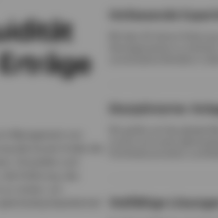
Umfassende Expert
uidität
Mit über 40 Jahren Erfahrung
Vermögenswerte zu schützen, K
Erträge
und attraktive Renditen in al
Disziplinierter Anl
Wir greifen auf das globale 
g im Management von
zurück und nutzen gleichzeit
rung des kurzen Endes der
Portfoliokonstruktion und Ri
en, Zinszyklen und
, die Erfahrung, das
 zu nutzen, um
Vielfältige Lösung
leichzeitig Kapitalerhalt