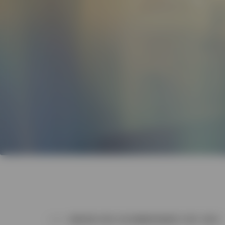
WARUM EINE ZUSAMMENARBEIT MIT UNS?