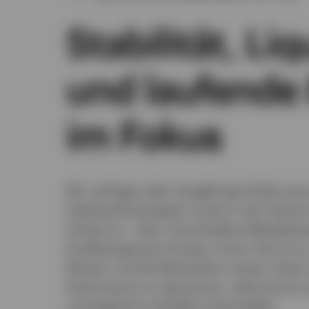
Stabilität, Liq
und laufende 
im Fokus
Wir verfügen über langjährige Erfahrun
Geldmarktistrategien sowie in der Steue
Zinskurve – über verschiedene Marktphas
Kreditereignisse hinweg. Unser Ziel ist es
Wissen und die Netzwerke unseres Teams
Performance zu generieren, während wir g
und tägliche Liquidität sicherstellen.