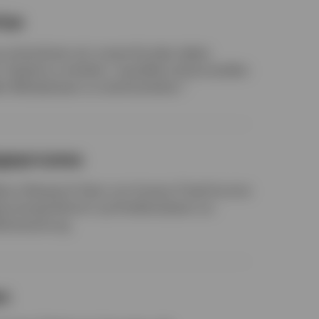
ise
 unterstützen wir unsere Kunden dabei,
apital zu erhalten, Liquidität sicherzustellen
1
len Marktphasen zu erwirtschaften.
ageprozess
Macro-Research-Team von Invesco Fixed Income
ig strenge Bottom-up-Kreditanalysen zur
sikosteuerung.
en