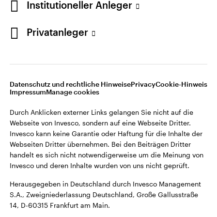
Institutioneller Anleger
Webseiten Dritter übernehmen. Bei den Beiträgen Dritter
handelt es sich nicht notwendigerweise um die Meinung von
Invesco und deren Inhalte wurden von uns nicht geprüft.
Privatanleger
Deutschland
Herausgegeben in Deutschland durch Invesco Management
S.A., Zweigniederlassung Deutschland, Große Gallusstraße
Kontaktieren Sie uns
14, D-60315 Frankfurt am Main.
Datenschutz und rechtliche Hinweise
Privacy
Cookie-Hinweis
Impressum
Manage cookies
©2026 Invesco Ltd. Alle Rechte vorbehalten.
Durch Anklicken externer Links gelangen Sie nicht auf die
Webseite von Invesco, sondern auf eine Webseite Dritter.
Invesco kann keine Garantie oder Haftung für die Inhalte der
Webseiten Dritter übernehmen. Bei den Beiträgen Dritter
handelt es sich nicht notwendigerweise um die Meinung von
Invesco und deren Inhalte wurden von uns nicht geprüft.
Herausgegeben in Deutschland durch Invesco Management
S.A., Zweigniederlassung Deutschland, Große Gallusstraße
14, D-60315 Frankfurt am Main.