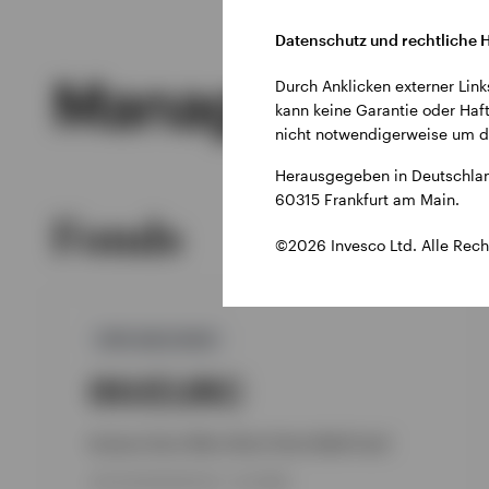
Datenschutz und rechtliche 
Managed Produ
Durch Anklicken externer Link
kann keine Garantie oder Haft
nicht notwendigerweise um di
Herausgegeben in Deutschlan
60315 Frankfurt am Main.
Fonds
©2026 Invesco Ltd. Alle Rech
GPR,ANLEIHEN
INVEURC
Invesco Euro Ultra-Short Term Debt Fund
AUFLEGUNGSDATUM : 14.10.1999