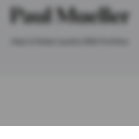
Paul Mueller
Head of Global Liquidity EMEA Portfolios
ür Enhanced Liquidity-Strategien zu Invesco und übe