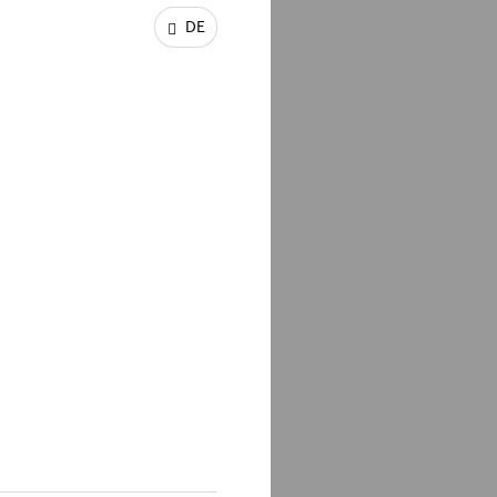
r
DE
s Senior
ller zu
aftslehre
 of the