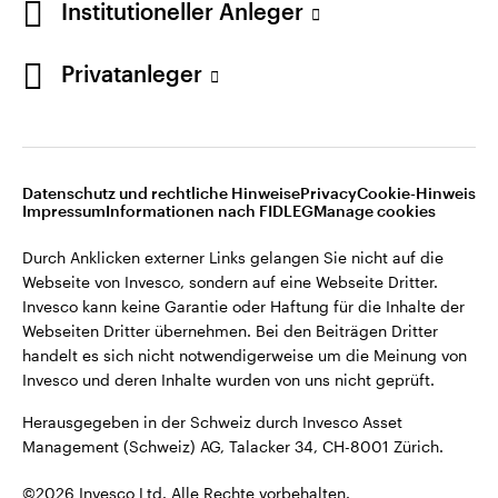
Institutioneller Anleger
Invesco kann keine Garantie oder Haftung für die Inhalte der
Webseiten Dritter übernehmen. Bei den Beiträgen Dritter
handelt es sich nicht notwendigerweise um die Meinung von
Privatanleger
Invesco und deren Inhalte wurden von uns nicht geprüft.
Schweiz
Herausgegeben in der Schweiz durch Invesco Asset
English
Management (Schweiz) AG, Talacker 34, CH-8001 Zürich.
Datenschutz und rechtliche Hinweise
Privacy
Cookie-Hinweis
Weitere Einzelheiten zu den ausstellenden Unternehmen und
Kontaktieren Sie uns
Impressum
Informationen nach FIDLEG
Manage cookies
den Datenschutzbestimmungen der Website finden Sie in
den Allgemeinen Geschäftsbedingungen der Website.
Durch Anklicken externer Links gelangen Sie nicht auf die
Webseite von Invesco, sondern auf eine Webseite Dritter.
Diese Website ist nur für die Nutzung durch Personen mit
Invesco kann keine Garantie oder Haftung für die Inhalte der
Wohnsitz in der Schweiz bestimmt.
Webseiten Dritter übernehmen. Bei den Beiträgen Dritter
handelt es sich nicht notwendigerweise um die Meinung von
Invesco und deren Inhalte wurden von uns nicht geprüft.
©2026 Invesco Ltd. Alle Rechte vorbehalten.
Herausgegeben in der Schweiz durch Invesco Asset
Management (Schweiz) AG, Talacker 34, CH-8001 Zürich.
©2026 Invesco Ltd. Alle Rechte vorbehalten.