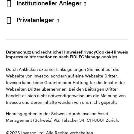
Institutioneller Anleger
Invesco kann keine Garantie oder Haftung für die Inhalte der
Webseiten Dritter übernehmen. Bei den Beiträgen Dritter
handelt es sich nicht notwendigerweise um die Meinung von
Privatanleger
Invesco und deren Inhalte wurden von uns nicht geprüft.
Schweiz
Herausgegeben in der Schweiz durch Invesco Asset
English
Management (Schweiz) AG, Talacker 34, CH-8001 Zürich.
Datenschutz und rechtliche Hinweise
Privacy
Cookie-Hinweis
Weitere Einzelheiten zu den ausstellenden Unternehmen und
Kontaktieren Sie uns
Impressum
Informationen nach FIDLEG
Manage cookies
den Datenschutzbestimmungen der Website finden Sie in
den Allgemeinen Geschäftsbedingungen der Website.
Durch Anklicken externer Links gelangen Sie nicht auf die
Webseite von Invesco, sondern auf eine Webseite Dritter.
Diese Website ist nur für die Nutzung durch Personen mit
Invesco kann keine Garantie oder Haftung für die Inhalte der
Wohnsitz in der Schweiz bestimmt.
Webseiten Dritter übernehmen. Bei den Beiträgen Dritter
handelt es sich nicht notwendigerweise um die Meinung von
Invesco und deren Inhalte wurden von uns nicht geprüft.
©2026 Invesco Ltd. Alle Rechte vorbehalten.
Herausgegeben in der Schweiz durch Invesco Asset
Management (Schweiz) AG, Talacker 34, CH-8001 Zürich.
©2026 Invesco Ltd. Alle Rechte vorbehalten.