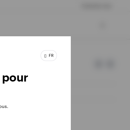
Contactez-nous
FR
 pour
ous.
e sont pas ceux d'Invesco.