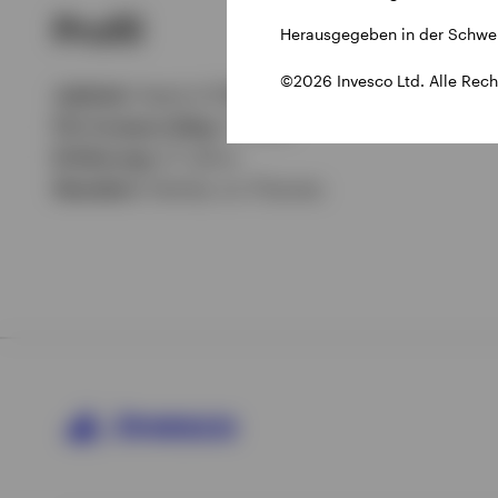
Profil
Herausgegeben in der Schwei
©2026 Invesco Ltd. Alle Rech
Jobtitel:
Head of EMEA
Für Invesco tätig:
4 Jahre
Erfahrung:
27 Jahre
Standort:
Henley-on-Thames