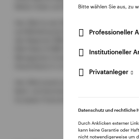
Nahen Osten und Afrika.
Bitte wählen Sie aus, zu 
Herr Bilal ist seit 2022 bei Invesco. Vor seinem
and Marketing bei Natixis Investment Managers u
Professioneller 
den Regionen EMEA, APAC (Asien-Pazifik), Late
Bilal Head of EMEA bei UBS Asset Management, 
Institutioneller 
Management Company in Indien und Head of Sal
Deutschland. Er ist seit 1999 in der Finanzdiens
Privatanleger
Herr Bilal erwarb einen MBA an der University
Bank- und Versicherungsverwaltung an der Univ
European Financial Analyst® (CEFA).
Datenschutz und rechtliche 
Durch Anklicken externer Link
kann keine Garantie oder Haft
nicht notwendigerweise um di