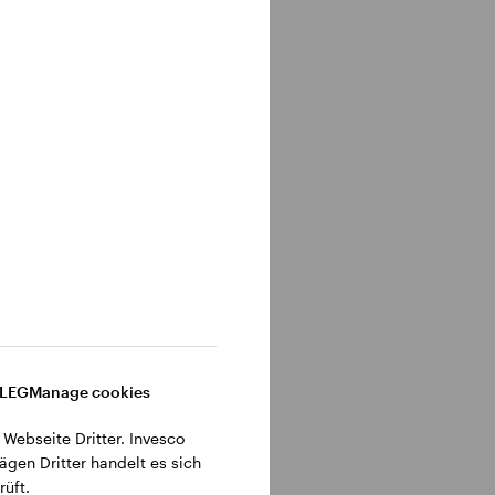
nal Sales
nleger in
 Herr
set
undi) in
r in
ertified
DLEG
Manage cookies
 Webseite Dritter. Invesco
ägen Dritter handelt es sich
üft.