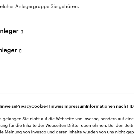
welcher Anlegergruppe Sie gehören.
 Eintritt in das Unternehmen war er Head of Internatio
nd dort für institutionelle Investoren sowie Privata
Anleger
inamerika und US-Offshore verantwortlich. Davor war
Chief Executive Officer (CEO) der Baroda Pioneer As
Anleger
es and Marketing bei Pioneer Investments (jetzt Am
tleistungsbrache tätig.
 of Chicago Booth School of Business und einen Maste
ersity of Applied Sciences Braunschweig-WF. Er ist C
Hinweise
Privacy
Cookie-Hinweis
Impressum
Informationen nach FI
s gelangen Sie nicht auf die Webseite von Invesco, sondern auf eine
ung für die Inhalte der Webseiten Dritter übernehmen. Bei den Beitr
e Meinung von Invesco und deren Inhalte wurden von uns nicht gepr