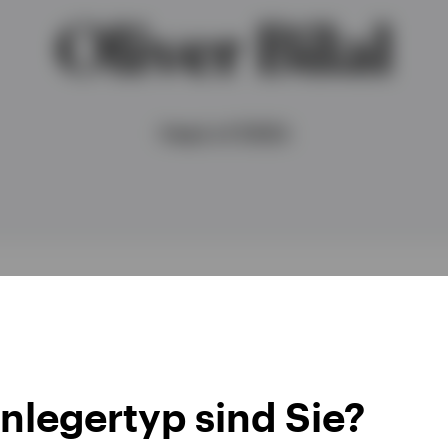
Oliver Bilal
Head of EMEA
nlegertyp sind Sie?
eser Funktion leitet er das Vertriebsgeschäft in Europ