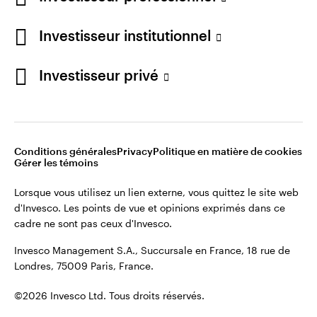
cadre ne sont pas ceux d'Invesco.
Investisseur institutionnel
Invesco Management S.A., Succursale en France, 18 rue de
Londres, 75009 Paris, France.
France
Investisseur privé
Contactez-nous
©2026 Invesco Ltd. Tous droits réservés.
Conditions générales
Privacy
Politique en matière de cookies
Gérer les témoins
Lorsque vous utilisez un lien externe, vous quittez le site web
d'Invesco. Les points de vue et opinions exprimés dans ce
cadre ne sont pas ceux d'Invesco.
Invesco Management S.A., Succursale en France, 18 rue de
Londres, 75009 Paris, France.
©2026 Invesco Ltd. Tous droits réservés.