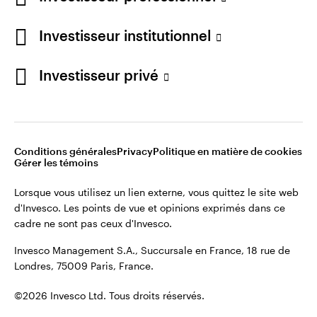
cadre ne sont pas ceux d'Invesco.
Investisseur institutionnel
Invesco Management S.A., Succursale en France, 18 rue de
Londres, 75009 Paris, France.
France
Investisseur privé
Contactez-nous
©2026 Invesco Ltd. Tous droits réservés.
Conditions générales
Privacy
Politique en matière de cookies
Gérer les témoins
Lorsque vous utilisez un lien externe, vous quittez le site web
d'Invesco. Les points de vue et opinions exprimés dans ce
cadre ne sont pas ceux d'Invesco.
Invesco Management S.A., Succursale en France, 18 rue de
Londres, 75009 Paris, France.
©2026 Invesco Ltd. Tous droits réservés.