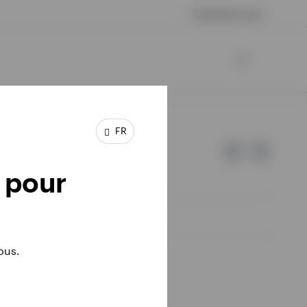
Contactez-nous
FR
 pour
ous.
e sont pas ceux d'Invesco.