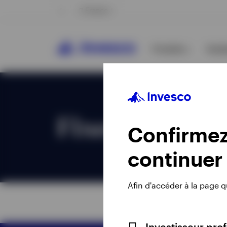
France
Produits
Anal
Fixed Income
Confirmez 
continuer
Tout voir
Tout voir
Afin d'accéder à la page 