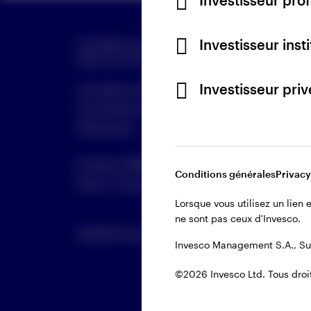
Investisseur pro
Investisseur inst
Conditions générales d’utilisation du site
Gérer l
Note sur les cookies
Carrières
Investisseur pri
Lorsque vous utilisez un lien externe, v
Tout voir
Les points de vue et opinions exprimés
d'Invesco.
Invesco Management S.A., Succursale e
Tout voir
Conditions générales
Privacy
Paris, France.
Lorsque vous utilisez un lien
ne sont pas ceux d'Invesco.
©2026 Invesco Ltd. Tous droits réservés.
Invesco Management S.A., Suc
©2026 Invesco Ltd. Tous droit