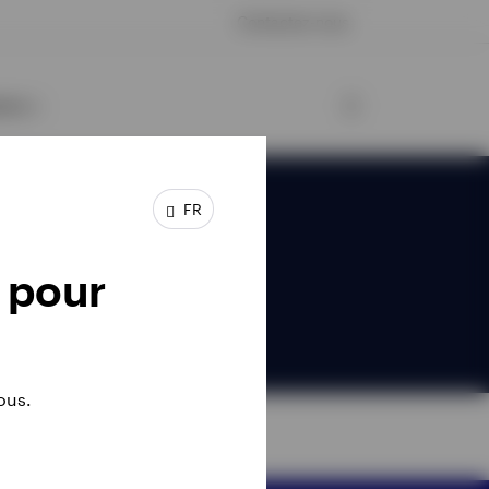
Contactez-nous
esco
FR
 pour
ous.