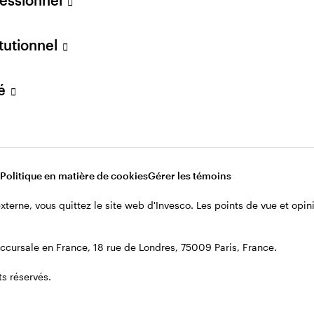
fessionnel
itutionnel
Politique de confidentialité
Re
es témoins
vé
ous quittez le site web d'Invesco.
 dans ce cadre ne sont pas ceux
n France, 18 rue de Londres, 75009
Politique en matière de cookies
Gérer les témoins
 externe, vous quittez le site web d'Invesco. Les points de vue et op
cursale en France, 18 rue de Londres, 75009 Paris, France.
s réservés.