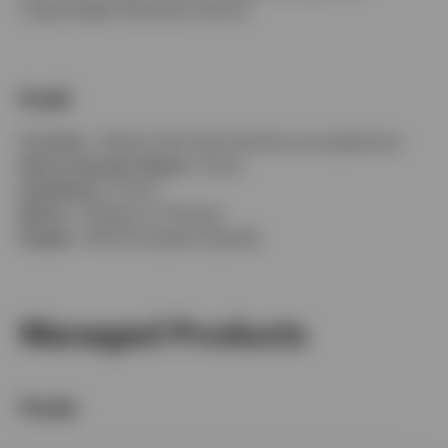
Copenhagen Business School.
Profil
Fonction :
Gérant de fonds d’actions européennes
Dans le groupe depuis :
9 ans
Expérience :
9 ans
Basé à :
Henley-on-Thames
Équipe :
UK & European Equities
Managed Products
Fonds