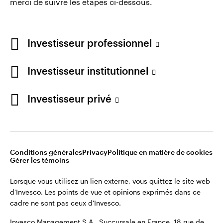
merci de suivre les étapes ci-dessous.
Investisseur professionnel
Investisseur institutionnel
Investisseur privé
Opens
Conditions générales d’utilisation du site
Opens
in
Opens
Opens
Politique de confidentialité
Note sur les cookies
Carrières
in
a
in
in
Gérer les témoins
a
new
a
a
new
tab
new
new
Conditions générales
Privacy
Politique en matière de cookies
tab
tab
tab
Gérer les témoins
Lorsque vous utilisez un lien externe, vous quittez le site web
d'Invesco. Les points de vue et opinions exprimés dans ce
Lorsque vous utilisez un lien externe, vous quittez le site web
cadre ne sont pas ceux d'Invesco.
d'Invesco. Les points de vue et opinions exprimés dans ce
cadre ne sont pas ceux d'Invesco.
Invesco Management S.A., Succursale en France, 18 rue de
Londres, 75009 Paris, France.
Invesco Management S.A., Succursale en France, 18 rue de