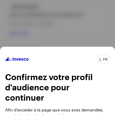
GPR,ACTIONS
Invesco Sustainable Eurozone Equity Fund
INCEPTION DATE : 29/03/2023
View Fund
GPR,ACTIONS
FR
INVECAG
Invesco Euro Equity Fund
Confirmez votre profil
INCEPTION DATE : 24/02/2016
d'audience pour
View Fund
continuer
Afin d'accéder à la page que vous avez demandée,