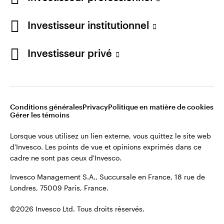
cadre ne sont pas ceux d'Invesco.
Investisseur institutionnel
Invesco Management S.A., Succursale en France, 18 rue de
Londres, 75009 Paris, France.
France
Investisseur privé
Contactez-nous
©2026 Invesco Ltd. Tous droits réservés.
Conditions générales
Privacy
Politique en matière de cookies
Gérer les témoins
Lorsque vous utilisez un lien externe, vous quittez le site web
d'Invesco. Les points de vue et opinions exprimés dans ce
cadre ne sont pas ceux d'Invesco.
Invesco Management S.A., Succursale en France, 18 rue de
Londres, 75009 Paris, France.
©2026 Invesco Ltd. Tous droits réservés.