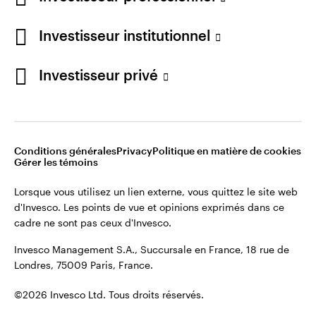
cadre ne sont pas ceux d'Invesco.
Investisseur institutionnel
Invesco Management S.A., Succursale en France, 18 rue de
Londres, 75009 Paris, France.
France
Investisseur privé
Contactez-nous
©2026 Invesco Ltd. Tous droits réservés.
Conditions générales
Privacy
Politique en matière de cookies
Gérer les témoins
Lorsque vous utilisez un lien externe, vous quittez le site web
d'Invesco. Les points de vue et opinions exprimés dans ce
cadre ne sont pas ceux d'Invesco.
Invesco Management S.A., Succursale en France, 18 rue de
Londres, 75009 Paris, France.
©2026 Invesco Ltd. Tous droits réservés.