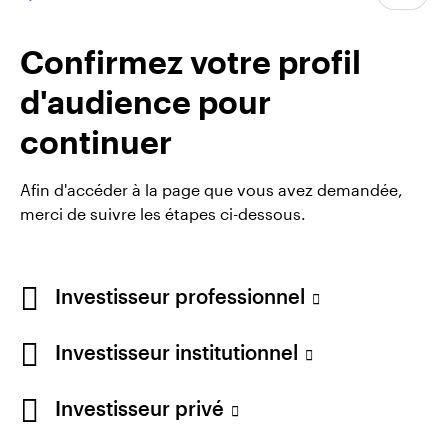
Managing Director, European
Job title
Investment Strategist
In group
3 ans
Confirmez votre profil
Experience
25 ans
d'audience pour
Location
Londres
Team
Invesco Real Estate
continuer
Afin d'accéder à la page que vous avez demandée,
merci de suivre les étapes ci-dessous.
Investisseur professionnel
Investisseur institutionnel
Investisseur privé
Opens
Conditions générales d’utilisation du site
Opens
in
Opens
Opens
Politique de confidentialité
Note sur les cookies
Carrières