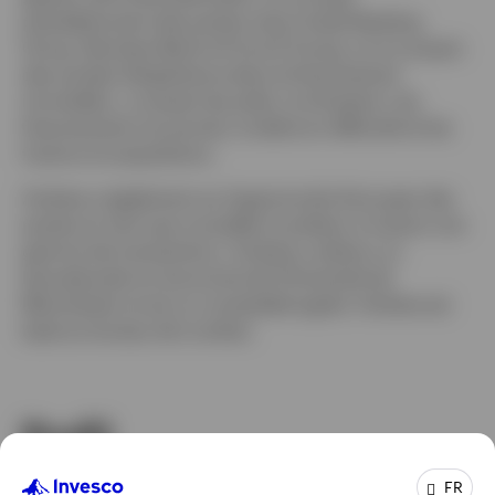
précédemment des postes chez Lloyds Banking
Group, Barclays Bank et Ernst & Young, où il a acquis
des années d'expérience dans le financement
immobilier, y compris les prêts, la titrisation, les
financements structurés, la dette en difficulté et les
fusions et acquisitions.
Andrew a également eu l’opportunité d’occuper des
postes en tant que conseiller et prêteur à travers une
gamme de transactions. Andrew a obtenu un
baccalauréat en économie de l'Université de
Manchester et est un comptable agréé. Andrew est
basé au bureau de Londres.
Profil
FR