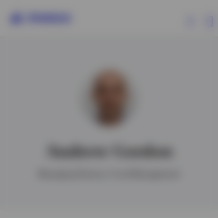
Produits
Analyses
Ressources
Andrew Gordon
Evènements
Managing Director, Fund Management
A propos d’Invesco