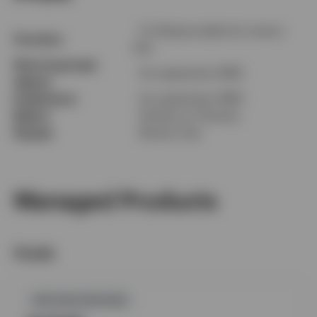
Co-Responsable du revenu
Fonction
fixe
Dans le groupe
1er septembre 1995
depuis
Expérience
1er septembre 1995
Basé à
Henley-on-Thames
Équipe
Revenu fixe
Managed Products
Fonds
GPR,OBLIGATIONS