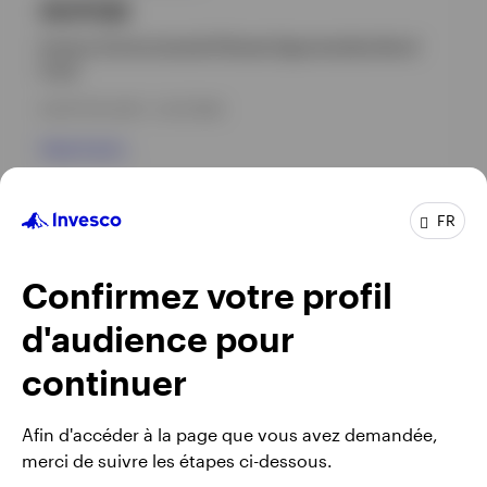
INVPGBI
Invesco Environmental Climate Opportunities Bond
Fund
INCEPTION DATE : 01/07/1994
View Fund
FR
GPR,OBLIGATIONS
Invesco Sterling Bond Fund
Confirmez votre profil
INCEPTION DATE : 28/04/2025
d'audience pour
View Fund
continuer
Afin d'accéder à la page que vous avez demandée,
merci de suivre les étapes ci-dessous.