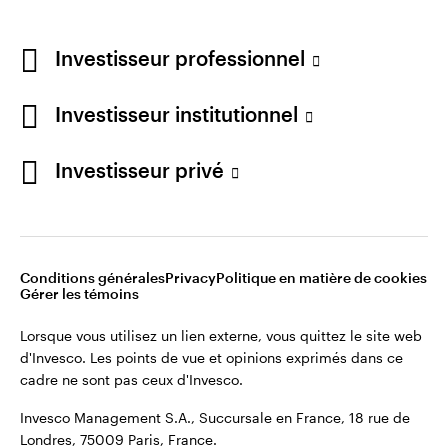
Investisseur professionnel
Investisseur institutionnel
Investisseur privé
Opens
Conditions générales d’utilisation du site
Opens
in
Opens
Opens
Politique de confidentialité
Note sur les cookies
Carrières
in
a
in
in
Gérer les témoins
a
new
a
a
new
tab
new
new
Conditions générales
Privacy
Politique en matière de cookies
tab
tab
tab
Gérer les témoins
Lorsque vous utilisez un lien externe, vous quittez le site web
d'Invesco. Les points de vue et opinions exprimés dans ce
Lorsque vous utilisez un lien externe, vous quittez le site web
cadre ne sont pas ceux d'Invesco.
d'Invesco. Les points de vue et opinions exprimés dans ce
cadre ne sont pas ceux d'Invesco.
Invesco Management S.A., Succursale en France, 18 rue de
Londres, 75009 Paris, France.
Invesco Management S.A., Succursale en France, 18 rue de
Londres, 75009 Paris, France.