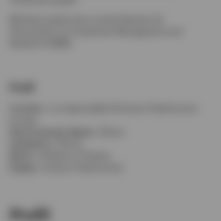
Michael a passé avec succès l’examen de
l’Association for Investment Management and
Research (AIMR).
Profil
Fonction :
co-responsable d’Invesco Fixed Income
Europe
Dans le groupe depuis :
29 ans
Expérience :
29 ans
Basé à :
Henley-on-Thames
Équipe :
Invesco Fixed Income
Profil