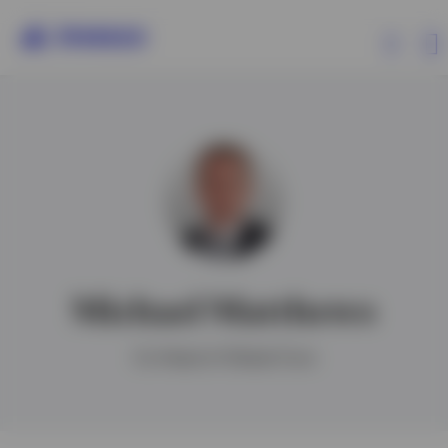
Produits
Analyses
Ressources
Michael Matthews
Evènements
Co-Head of Global Core
A propos d’Invesco