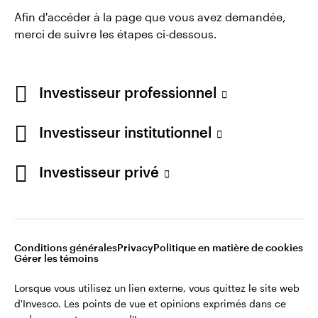
Afin d'accéder à la page que vous avez demandée,
merci de suivre les étapes ci-dessous.
Conditions générales d’utilisation du site
Politique de confidentialité
Investisseur professionnel
Gérer les témoins
Note sur les cookies
Carrières
Investisseur institutionnel
Lorsque vous utilisez un lien externe, vous quittez le
site web d'Invesco. Les points de vue et opinions
Investisseur privé
exprimés dans ce cadre ne sont pas ceux d'Invesco.
Invesco Management S.A., Succursale en France, 18
rue de Londres, 75009 Paris, France.
Conditions générales
Privacy
Politique en matière de cookies
Gérer les témoins
©2026 Invesco Ltd. Tous droits réservés.
Lorsque vous utilisez un lien externe, vous quittez le site web
d'Invesco. Les points de vue et opinions exprimés dans ce