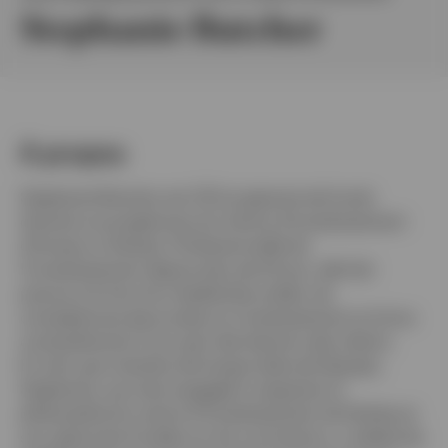
Stephanie Butcher
France
Contactez-nous
À propos
Stephanie Butcher est CIO et gérante de fonds
d’actions européennes du Centre d’investissement
d’Invesco à Henley. Professionnelle de
l’investissement depuis plus de 25 ans, elle fait
preuve à la fois d’un leadership solide, de
compétences éprouvées en investissement et d’une
compréhension hors pair des besoins des clients.
En tant que membre de longue date de l'équipe,
Stephanie, qui s'est engagée à respecter la
philosophie du centre d’investissement de Henley et
son approche fondée sur les convictions, a réalisé de